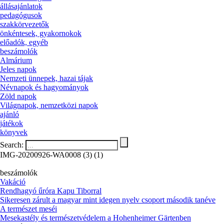
állásajánlatok
pedagógusok
szakkörvezetők
önkéntesek, gyakornokok
előadók, egyéb
beszámolók
Almárium
Jeles napok
Nemzeti ünnepek, hazai tájak
Névnapok és hagyományok
Zöld napok
Világnapok, nemzetközi napok
ajánló
játékok
könyvek
Search:
IMG-20200926-WA0008 (3) (1)
beszámolók
Vakáció
Rendhagyó űróra Kapu Tiborral
Sikeresen zárult a magyar mint idegen nyelv csoport második tanéve
A természet meséi
Mesekastély és természetvédelem a Hohenheimer Gärtenben