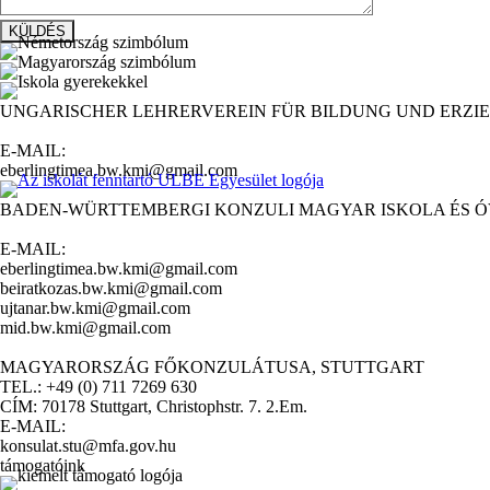
UNGARISCHER LEHRERVEREIN FÜR BILDUNG UND ERZIE
E-MAIL:
eberlingtimea.bw.kmi@gmail.com
BADEN-WÜRTTEMBERGI KONZULI MAGYAR ISKOLA ÉS 
E-MAIL:
eberlingtimea.bw.kmi@gmail.com
beiratkozas.bw.kmi@gmail.com
ujtanar.bw.kmi@gmail.com
mid.bw.kmi@gmail.com
MAGYARORSZÁG FŐKONZULÁTUSA, STUTTGART
TEL.: +49 (0) 711 7269 630
CÍM: 70178 Stuttgart, Christophstr. 7. 2.Em.
E-MAIL:
konsulat.stu@mfa.gov.hu
támogatóink