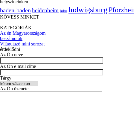
helyszíneinken
ludwigsburg
Pforzhe
baden-baden
heidenheim
lubu
KÖVESS MINKET
KATEGÓRIÁK
Az én Magyarországom
beszámolók
Világutazó mini sorozat
érdeklődni
Az Ön neve
Az Ön e-mail címe
Tárgy
Az Ön üzenete