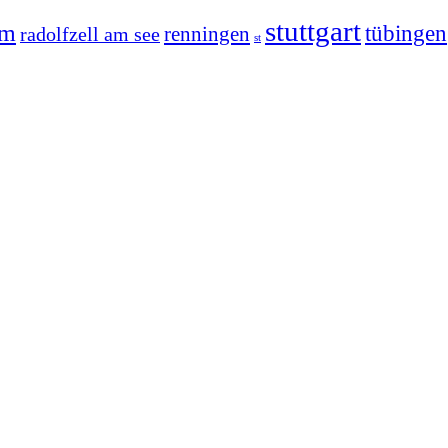
stuttgart
im
tübingen
radolfzell am see
renningen
st