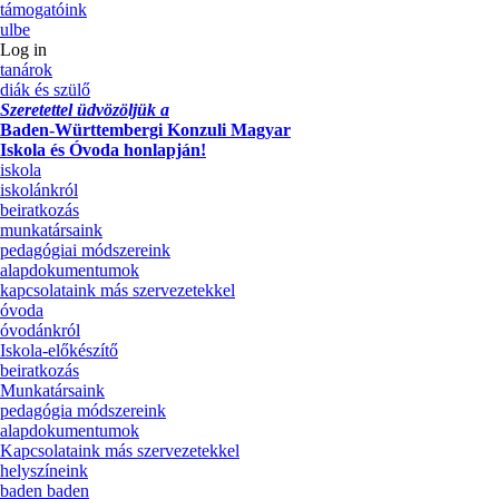
támogatóink
ulbe
Log in
tanárok
diák és szülő
Szeretettel üdvözöljük a
Baden-Württembergi Konzuli Magyar
Iskola és Óvoda honlapján!
iskola
iskolánkról
beiratkozás
munkatársaink
pedagógiai módszereink
alapdokumentumok
kapcsolataink más szervezetekkel
óvoda
óvodánkról
Iskola-előkészítő
beiratkozás
Munkatársaink
pedagógia módszereink
alapdokumentumok
Kapcsolataink más szervezetekkel
helyszíneink
baden baden