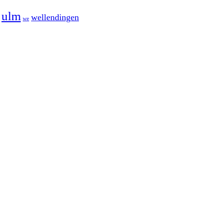
ulm
wellendingen
we