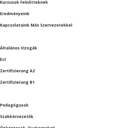
Kurzusok Felnőtteknek
Eredményeink
Kapcsolataink Más Szervezetekkel
VIZSGÁK
Általános Vizsgák
Ecl
Zertifizierung A2
Zertifizierung B1
ÁLLÁSAJÁNLATOK
Pedagógusok
Szakkörvezetők
Önkéntesek, Gyakornokok