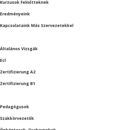
Kurzusok Felnőtteknek
Eredményeink
Kapcsolataink Más Szervezetekkel
VIZSGÁK
Általános Vizsgák
Ecl
Zertifizierung A2
Zertifizierung B1
ÁLLÁSAJÁNLATOK
Pedagógusok
Szakkörvezetők
Önkéntesek, Gyakornokok