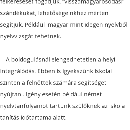
felkeresését fogadjuk, “visszamagyarosodási”
szándékukat, lehetőségeinkhez mérten
segítjük. Például magyar mint idegen nyelvből
nyelvvizsgát tehetnek.
A boldogulásnál elengedhetetlen a helyi
integrálódás. Ebben is igyekszünk iskolai
szinten a felnőttek számára segítséget
nyújtani. Igény esetén például német
nyelvtanfolyamot tartunk szülőknek az iskola
tanítás időtartama alatt.