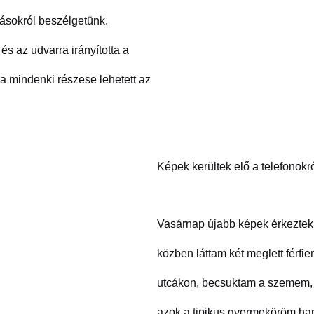
kásokról beszélgetünk.
 és az udvarra irányította a
ra mindenki részese lehetett az
Képek kerültek elő a telefonok
Vasárnap újabb képek érkeztek.
közben láttam két meglett férfi
utcákon, becsuktam a szemem, é
azok a tipikus gyermeköröm ha