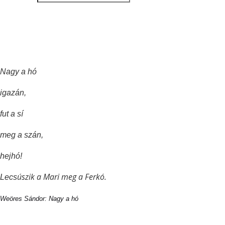
Nagy a hó
igazán,
fut a sí
meg a szán,
hejhó!
úszik a Mari meg a Ferkó.
Lecs
Weöres Sándor: Nagy a hó