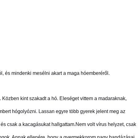
ról, és mindenki mesélni akart a maga hóemberéről.
 Közben kint szakadt a hó. Eleséget vittem a madaraknak,
embert hógolyózni. Lassan egyre több gyerek jelent meg az
s csak a kacagásukat hallgattam.Nem volt vírus helyzet, csak
ngok. Annak ellenére, hogy a gyermekkorom nagy bandázásai