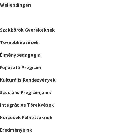
Wellendingen
ESEMÉNYEK
Szakkörök Gyerekeknek
Továbbképzések
Élménypedagógia
Fejlesztő Program
Kulturális Rendezvények
Szociális Programjaink
Integrációs Törekvések
Kurzusok Felnőtteknek
Eredményeink