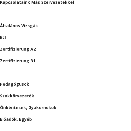
Kapcsolataink Más Szervezetekkel
VIZSGÁK
Általános Vizsgák
Ecl
Zertifizierung A2
Zertifizierung B1
ÁLLÁSAJÁNLATOK
Pedagógusok
Szakkörvezetők
Önkéntesek, Gyakornokok
Előadók, Egyéb
BESZÁMOLÓK