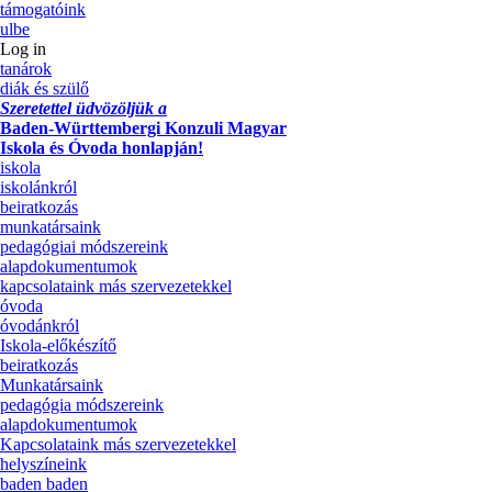
támogatóink
ulbe
Log in
tanárok
diák és szülő
Szeretettel üdvözöljük a
Baden-Württembergi Konzuli Magyar
Iskola és Óvoda honlapján!
iskola
iskolánkról
beiratkozás
munkatársaink
pedagógiai módszereink
alapdokumentumok
kapcsolataink más szervezetekkel
óvoda
óvodánkról
Iskola-előkészítő
beiratkozás
Munkatársaink
pedagógia módszereink
alapdokumentumok
Kapcsolataink más szervezetekkel
helyszíneink
baden baden