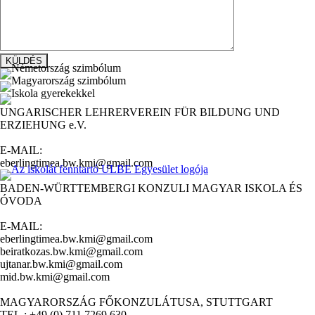
UNGARISCHER LEHRERVEREIN FÜR BILDUNG UND
ERZIEHUNG e.V.
E-MAIL:
eberlingtimea.bw.kmi@gmail.com
BADEN-WÜRTTEMBERGI KONZULI MAGYAR ISKOLA ÉS
ÓVODA
E-MAIL:
eberlingtimea.bw.kmi@gmail.com
beiratkozas.bw.kmi@gmail.com
ujtanar.bw.kmi@gmail.com
mid.bw.kmi@gmail.com
MAGYARORSZÁG FŐKONZULÁTUSA, STUTTGART
TEL.: +49 (0) 711 7269 630