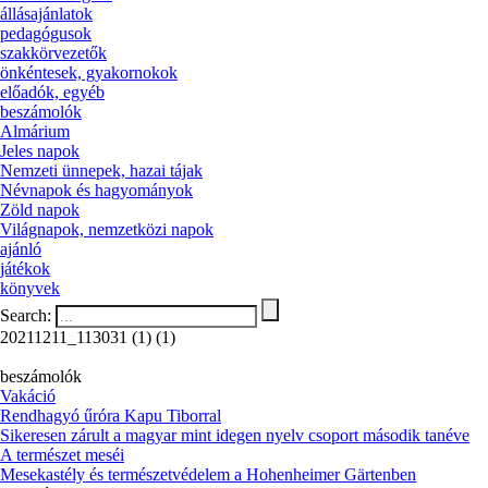
állásajánlatok
pedagógusok
szakkörvezetők
önkéntesek, gyakornokok
előadók, egyéb
beszámolók
Almárium
Jeles napok
Nemzeti ünnepek, hazai tájak
Névnapok és hagyományok
Zöld napok
Világnapok, nemzetközi napok
ajánló
játékok
könyvek
Search:
20211211_113031 (1) (1)
beszámolók
Vakáció
Rendhagyó űróra Kapu Tiborral
Sikeresen zárult a magyar mint idegen nyelv csoport második tanéve
A természet meséi
Mesekastély és természetvédelem a Hohenheimer Gärtenben