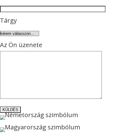
Tárgy
Az Ön üzenete