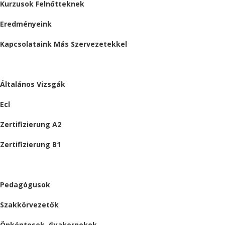
Kurzusok Felnőtteknek
Eredményeink
Kapcsolataink Más Szervezetekkel
VIZSGÁK
Általános Vizsgák
Ecl
Zertifizierung A2
Zertifizierung B1
ÁLLÁSAJÁNLATOK
Pedagógusok
Szakkörvezetők
Önkéntesek, Gyakornokok