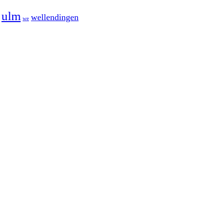
ulm
wellendingen
we