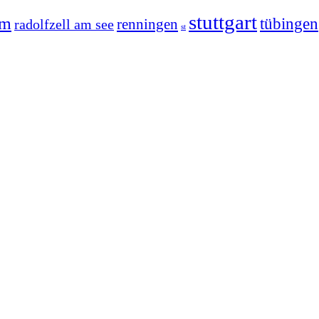
stuttgart
im
tübingen
radolfzell am see
renningen
st