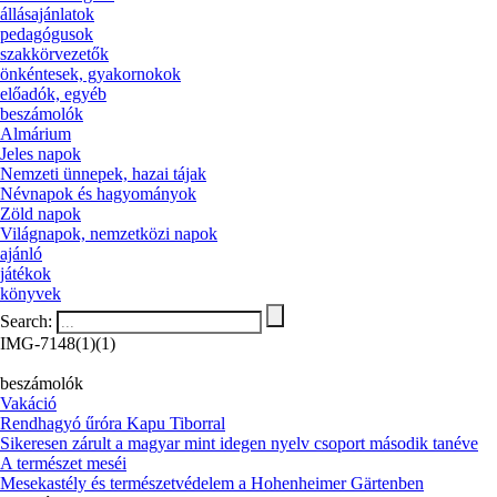
állásajánlatok
pedagógusok
szakkörvezetők
önkéntesek, gyakornokok
előadók, egyéb
beszámolók
Almárium
Jeles napok
Nemzeti ünnepek, hazai tájak
Névnapok és hagyományok
Zöld napok
Világnapok, nemzetközi napok
ajánló
játékok
könyvek
Search:
IMG-7148(1)(1)
beszámolók
Vakáció
Rendhagyó űróra Kapu Tiborral
Sikeresen zárult a magyar mint idegen nyelv csoport második tanéve
A természet meséi
Mesekastély és természetvédelem a Hohenheimer Gärtenben