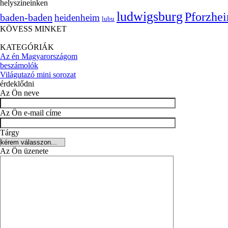
helyszíneinken
ludwigsburg
Pforzhe
baden-baden
heidenheim
lubu
KÖVESS MINKET
KATEGÓRIÁK
Az én Magyarországom
beszámolók
Világutazó mini sorozat
érdeklődni
Az Ön neve
Az Ön e-mail címe
Tárgy
Az Ön üzenete