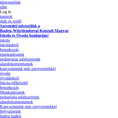
támogatóink
ulbe
Log in
tanárok
diák és szülő
Szeretettel üdvözöljük a
Baden-Württembergi Konzuli Magyar
Iskola és Óvoda honlapján!
iskola
iskolánkról
beiratkozás
munkatársaink
pedagógiai módszereink
alapdokumentumok
kapcsolataink más szervezetekkel
óvoda
óvodánkról
Iskola-előkészítő
beiratkozás
Munkatársaink
pedagógia módszereink
alapdokumentumok
Kapcsolataink más szervezetekkel
helyszíneink
baden baden