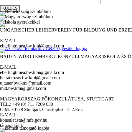
UNGARISCHER LEHRERVEREIN FÜR BILDUNG UND ERZIE
E-MAIL:
eberlingtimea.bw.kmi@gmail.com
BADEN-WÜRTTEMBERGI KONZULI MAGYAR ISKOLA ÉS 
E-MAIL:
eberlingtimea.bw.kmi@gmail.com
beiratkozas.bw.kmi@gmail.com
ujtanar.bw.kmi@gmail.com
mid.bw.kmi@gmail.com
MAGYARORSZÁG FŐKONZULÁTUSA, STUTTGART
TEL.: +49 (0) 711 7269 630
CÍM: 70178 Stuttgart, Christophstr. 7. 2.Em.
E-MAIL:
konsulat.stu@mfa.gov.hu
támogatóink