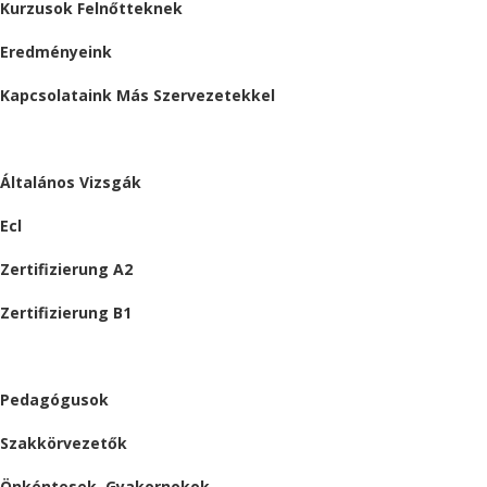
Kurzusok Felnőtteknek
Eredményeink
Kapcsolataink Más Szervezetekkel
VIZSGÁK
Általános Vizsgák
Ecl
Zertifizierung A2
Zertifizierung B1
ÁLLÁSAJÁNLATOK
Pedagógusok
Szakkörvezetők
Önkéntesek, Gyakornokok