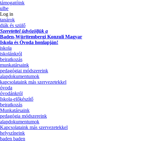
támogatóink
ulbe
Log in
tanárok
diák és szülő
Szeretettel üdvözöljük a
Baden-Württembergi Konzuli Magyar
Iskola és Óvoda honlapján!
iskola
iskolánkról
beiratkozás
munkatársaink
pedagógiai módszereink
alapdokumentumok
kapcsolataink más szervezetekkel
óvoda
óvodánkról
Iskola-előkészítő
beiratkozás
Munkatársaink
pedagógia módszereink
alapdokumentumok
Kapcsolataink más szervezetekkel
helyszíneink
baden baden