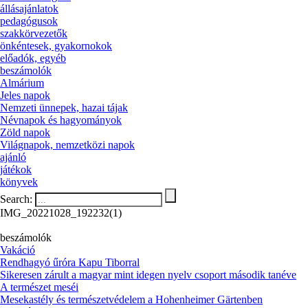
állásajánlatok
pedagógusok
szakkörvezetők
önkéntesek, gyakornokok
előadók, egyéb
beszámolók
Almárium
Jeles napok
Nemzeti ünnepek, hazai tájak
Névnapok és hagyományok
Zöld napok
Világnapok, nemzetközi napok
ajánló
játékok
könyvek
Search:
IMG_20221028_192232(1)
beszámolók
Vakáció
Rendhagyó űróra Kapu Tiborral
Sikeresen zárult a magyar mint idegen nyelv csoport második tanéve
A természet meséi
Mesekastély és természetvédelem a Hohenheimer Gärtenben