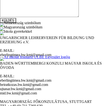
UNGARISCHER LEHRERVEREIN FÜR BILDUNG UND
ERZIEHUNG e.V.
E-MAIL:
eberlingtimea.bw.kmi@gmail.com
BADEN-WÜRTTEMBERGI KONZULI MAGYAR ISKOLA ÉS
ÓVODA
E-MAIL:
eberlingtimea.bw.kmi@gmail.com
beiratkozas.bw.kmi@gmail.com
ujtanar.bw.kmi@gmail.com
mid.bw.kmi@gmail.com
MAGYARORSZÁG FŐKONZULÁTUSA, STUTTGART
TEL.: +49 (0) 711 7269 630