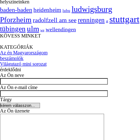
helyszíneinken
ludwigsburg
baden-baden
heidenheim
lubu
stuttgart
Pforzheim
radolfzell am see
renningen
st
ulm
tübingen
wellendingen
we
KÖVESS MINKET
KATEGÓRIÁK
Az én Magyarországom
beszámolók
Világutazó mini sorozat
érdeklődni
Az Ön neve
Az Ön e-mail címe
Tárgy
Az Ön üzenete