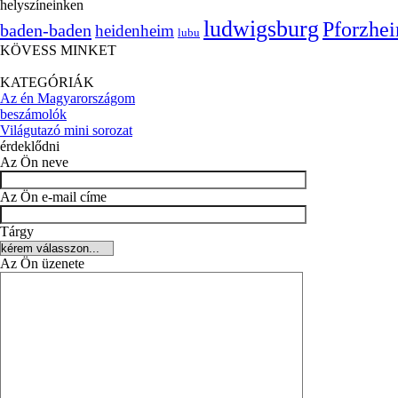
helyszíneinken
ludwigsburg
Pforzhe
baden-baden
heidenheim
lubu
KÖVESS MINKET
KATEGÓRIÁK
Az én Magyarországom
beszámolók
Világutazó mini sorozat
érdeklődni
Az Ön neve
Az Ön e-mail címe
Tárgy
Az Ön üzenete