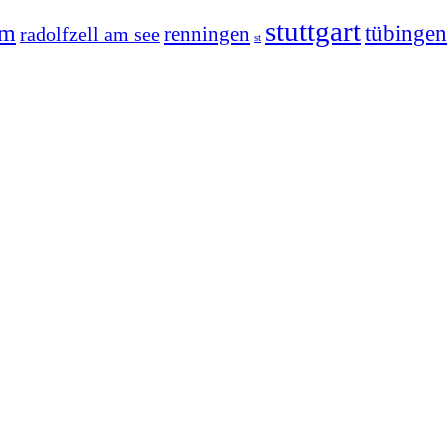
stuttgart
im
tübingen
radolfzell am see
renningen
st