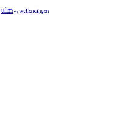
ulm
wellendingen
we