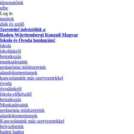
támogatóink
ulbe
Log in
tanárok
diák és szülő
Szeretettel üdvözöljük a
Baden-Württembergi Konzuli Magyar
Iskola és Óvoda honlapján!
iskola
iskolánkról
beiratkozás
munkatársaink
pedagógiai módszereink
alapdokumentumok
kapcsolataink más szervezetekkel
óvoda
óvodánkról
Iskola-előkészítő
beiratkozás
Munkatársaink
pedagógia módszereink
alapdokumentumok
Kapcsolataink más szervezetekkel
helyszíneink
baden baden