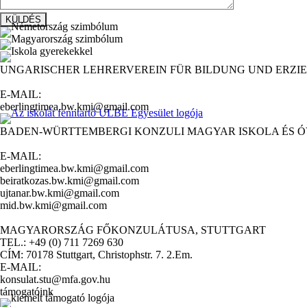
UNGARISCHER LEHRERVEREIN FÜR BILDUNG UND ERZIE
E-MAIL:
eberlingtimea.bw.kmi@gmail.com
BADEN-WÜRTTEMBERGI KONZULI MAGYAR ISKOLA ÉS 
E-MAIL:
eberlingtimea.bw.kmi@gmail.com
beiratkozas.bw.kmi@gmail.com
ujtanar.bw.kmi@gmail.com
mid.bw.kmi@gmail.com
MAGYARORSZÁG FŐKONZULÁTUSA, STUTTGART
TEL.: +49 (0) 711 7269 630
CÍM: 70178 Stuttgart, Christophstr. 7. 2.Em.
E-MAIL:
konsulat.stu@mfa.gov.hu
támogatóink