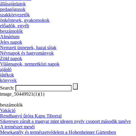
állásajánlatok
pedagógusok
szakkörvezetők
önkéntesek, gyakornokok
előadók, egyéb
beszámolók
Almárium
Jeles napok
Nemzeti ünnepek, hazai tájak
Névnapok és hagyományok
Zöld napok
Világnapok, nemzetközi napok
ajánló
játékok
könyvek
Search:
image_50449921(1)(1)
beszámolók
Vakáció
Rendhagyó űróra Kapu Tiborral
Sikeresen zárult a magyar mint idegen nyelv csoport második tanéve
A természet meséi
Mesekastély és természetvédelem a Hohenheimer Gärtenben