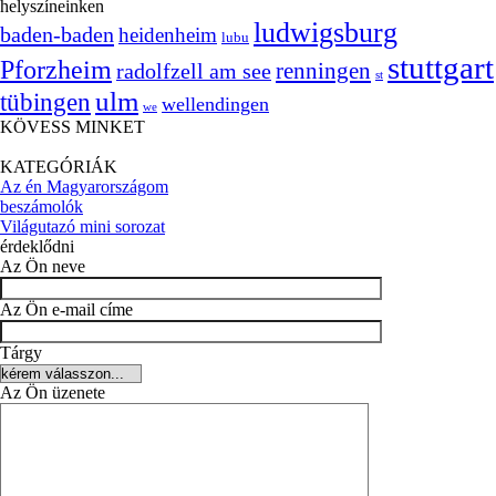
helyszíneinken
ludwigsburg
baden-baden
heidenheim
lubu
stuttgart
Pforzheim
radolfzell am see
renningen
st
ulm
tübingen
wellendingen
we
KÖVESS MINKET
KATEGÓRIÁK
Az én Magyarországom
beszámolók
Világutazó mini sorozat
érdeklődni
Az Ön neve
Az Ön e-mail címe
Tárgy
Az Ön üzenete