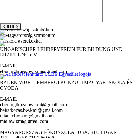
UNGARISCHER LEHRERVEREIN FÜR BILDUNG UND
ERZIEHUNG e.V.
E-MAIL:
eberlingtimea.bw.kmi@gmail.com
BADEN-WÜRTTEMBERGI KONZULI MAGYAR ISKOLA ÉS
ÓVODA
E-MAIL:
eberlingtimea.bw.kmi@gmail.com
beiratkozas.bw.kmi@gmail.com
ujtanar.bw.kmi@gmail.com
mid.bw.kmi@gmail.com
MAGYARORSZÁG FŐKONZULÁTUSA, STUTTGART
TEL.: +49 (0) 711 7269 630