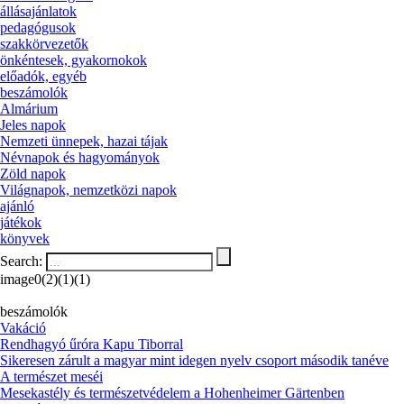
állásajánlatok
pedagógusok
szakkörvezetők
önkéntesek, gyakornokok
előadók, egyéb
beszámolók
Almárium
Jeles napok
Nemzeti ünnepek, hazai tájak
Névnapok és hagyományok
Zöld napok
Világnapok, nemzetközi napok
ajánló
játékok
könyvek
Search:
image0(2)(1)(1)
beszámolók
Vakáció
Rendhagyó űróra Kapu Tiborral
Sikeresen zárult a magyar mint idegen nyelv csoport második tanéve
A természet meséi
Mesekastély és természetvédelem a Hohenheimer Gärtenben