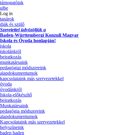
támogatóink
ulbe
Log in
tanárok
diák és szülő
Szeretettel üdvözöljük a
Baden-Württembergi Konzuli Magyar
Iskola és Óvoda honlapján!
iskola
iskolánkról
beiratkozás
munkatársaink
pedagógiai módszereink
alapdokumentumok
kapcsolataink más szervezetekkel
óvoda
óvodánkról
Iskola-előkészítő
beiratkozás
Munkatársaink
pedagógia módszereink
alapdokumentumok
Kapcsolataink más szervezetekkel
helyszíneink
baden baden