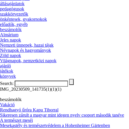
állásajánlatok
pedagógusok
szakkörvezetők
önkéntesek, gyakornokok
előadók, egyéb
beszámolók
Almárium
Jeles napok
Nemzeti ünnepek, hazai tájak
Névnapok és hagyományok
Zöld napok
Világnapok, nemzetközi napok
ajánló
játékok
könyvek
Search:
IMG_20230509_141735(1)(1)(1)
beszámolók
Vakáció
Rendhagyó űróra Kapu Tiborral
Sikeresen zárult a magyar mint idegen nyelv csoport második tanéve
A természet meséi
Mesekastély és természetvédelem a Hohenheimer Gärtenben