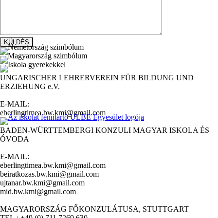
UNGARISCHER LEHRERVEREIN FÜR BILDUNG UND
ERZIEHUNG e.V.
E-MAIL:
eberlingtimea.bw.kmi@gmail.com
BADEN-WÜRTTEMBERGI KONZULI MAGYAR ISKOLA ÉS
ÓVODA
E-MAIL:
eberlingtimea.bw.kmi@gmail.com
beiratkozas.bw.kmi@gmail.com
ujtanar.bw.kmi@gmail.com
mid.bw.kmi@gmail.com
MAGYARORSZÁG FŐKONZULÁTUSA, STUTTGART
TEL.: +49 (0) 711 7269 630