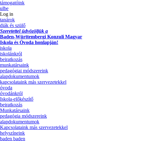
támogatóink
ulbe
Log in
tanárok
diák és szülő
Szeretettel üdvözöljük a
Baden-Württembergi Konzuli Magyar
Iskola és Óvoda honlapján!
iskola
iskolánkról
beiratkozás
munkatársaink
pedagógiai módszereink
alapdokumentumok
kapcsolataink más szervezetekkel
óvoda
óvodánkról
Iskola-előkészítő
beiratkozás
Munkatársaink
pedagógia módszereink
alapdokumentumok
Kapcsolataink más szervezetekkel
helyszíneink
baden baden