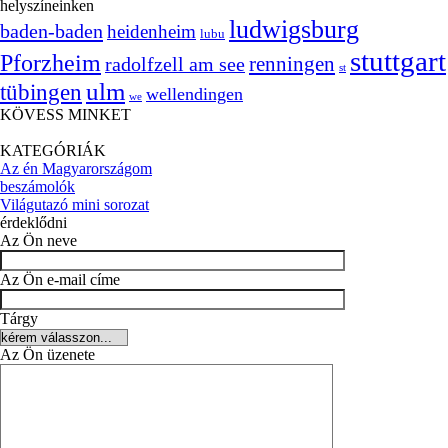
helyszíneinken
ludwigsburg
baden-baden
heidenheim
lubu
stuttgart
Pforzheim
radolfzell am see
renningen
st
ulm
tübingen
wellendingen
we
KÖVESS MINKET
KATEGÓRIÁK
Az én Magyarországom
beszámolók
Világutazó mini sorozat
érdeklődni
Az Ön neve
Az Ön e-mail címe
Tárgy
Az Ön üzenete