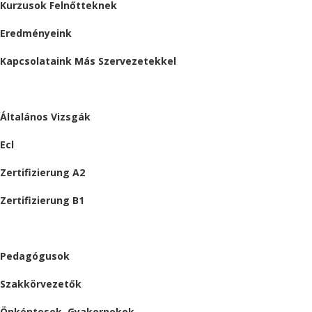
Kurzusok Felnőtteknek
Eredményeink
Kapcsolataink Más Szervezetekkel
VIZSGÁK
Általános Vizsgák
Ecl
Zertifizierung A2
Zertifizierung B1
ÁLLÁSAJÁNLATOK
Pedagógusok
Szakkörvezetők
Önkéntesek, Gyakornokok