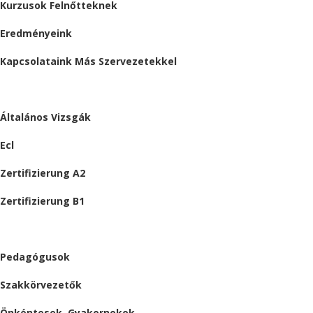
Kurzusok Felnőtteknek
Eredményeink
Kapcsolataink Más Szervezetekkel
VIZSGÁK
Általános Vizsgák
Ecl
Zertifizierung A2
Zertifizierung B1
ÁLLÁSAJÁNLATOK
Pedagógusok
Szakkörvezetők
Önkéntesek, Gyakornokok