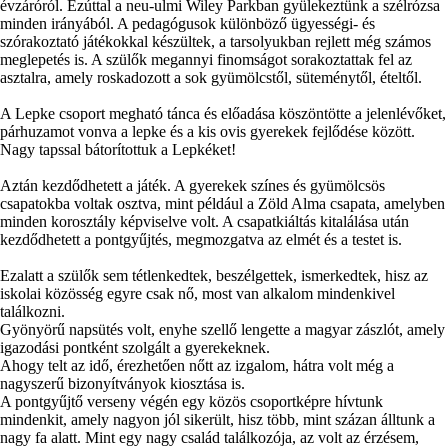
évzáróról. Ezúttal a neu-ulmi Wiley Parkban gyülekeztünk a szélrózsa
minden irányából. A pedagógusok különböző ügyességi- és
szórakoztató játékokkal készültek, a tarsolyukban rejlett még számos
meglepetés is. A szülők megannyi finomságot sorakoztattak fel az
asztalra, amely roskadozott a sok gyümölcstől, süteménytől, ételtől.
A Lepke csoport megható tánca és előadása köszöntötte a jelenlévőket,
párhuzamot vonva a lepke és a kis ovis gyerekek fejlődése között.
Nagy tapssal bátorítottuk a Lepkéket!
Aztán kezdődhetett a játék. A gyerekek színes és gyümölcsös
csapatokba voltak osztva, mint például a Zöld Alma csapata, amelyben
minden korosztály képviselve volt. A csapatkiáltás kitalálása után
kezdődhetett a pontgyűjtés, megmozgatva az elmét és a testet is.
Ezalatt a szülők sem tétlenkedtek, beszélgettek, ismerkedtek, hisz az
iskolai közösség egyre csak nő, most van alkalom mindenkivel
találkozni.
Gyönyörű napsütés volt, enyhe szellő lengette a magyar zászlót, amely
igazodási pontként szolgált a gyerekeknek.
Ahogy telt az idő, érezhetően nőtt az izgalom, hátra volt még a
nagyszerű bizonyítványok kiosztása is.
A pontgyűjtő verseny végén egy közös csoportképre hívtunk
mindenkit, amely nagyon jól sikerült, hisz több, mint százan álltunk a
nagy fa alatt. Mint egy nagy család találkozója, az volt az érzésem,