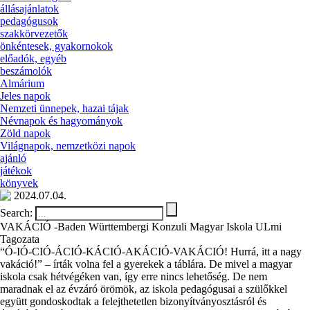
állásajánlatok
pedagógusok
szakkörvezetők
önkéntesek, gyakornokok
előadók, egyéb
beszámolók
Almárium
Jeles napok
Nemzeti ünnepek, hazai tájak
Névnapok és hagyományok
Zöld napok
Világnapok, nemzetközi napok
ajánló
játékok
könyvek
2024.07.04.
Search:
VAKÁCIÓ -Baden Württembergi Konzuli Magyar Iskola ULmi
Tagozata
“Ó-IÓ-CIÓ-ÁCIÓ-KÁCIÓ-AKÁCIÓ-VAKÁCIÓ! Hurrá, itt a nagy
vakáció!” – írták volna fel a gyerekek a táblára. De mivel a magyar
iskola csak hétvégéken van, így erre nincs lehetőség. De nem
maradnak el az évzáró örömök, az iskola pedagógusai a szülőkkel
együtt gondoskodtak a felejthetetlen bizonyítványosztásról és