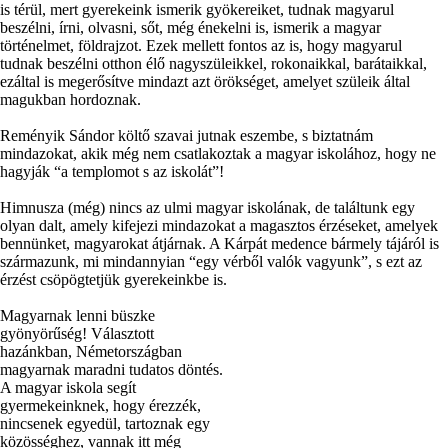
is térül, mert gyerekeink ismerik gyökereiket, tudnak magyarul
beszélni, írni, olvasni, sőt, még énekelni is, ismerik a magyar
történelmet, földrajzot. Ezek mellett fontos az is, hogy magyarul
tudnak beszélni otthon élő nagyszüleikkel, rokonaikkal, barátaikkal,
ezáltal is megerősítve mindazt azt örökséget, amelyet szüleik által
magukban hordoznak.
Reményik Sándor költő szavai jutnak eszembe, s biztatnám
mindazokat, akik még nem csatlakoztak a magyar iskolához, hogy ne
hagyják “a templomot s az iskolát”!
Himnusza (még) nincs az ulmi magyar iskolának, de találtunk egy
olyan dalt, amely kifejezi mindazokat a magasztos érzéseket, amelyek
bennünket, magyarokat átjárnak. A Kárpát medence bármely tájáról is
származunk, mi mindannyian “egy vérből valók vagyunk”, s ezt az
érzést csöpögtetjük gyerekeinkbe is.
Magyarnak lenni büszke
gyönyörűség! Választott
hazánkban, Németországban
magyarnak maradni tudatos döntés.
A magyar iskola segít
gyermekeinknek, hogy érezzék,
nincsenek egyedül, tartoznak egy
közösséghez, vannak itt még