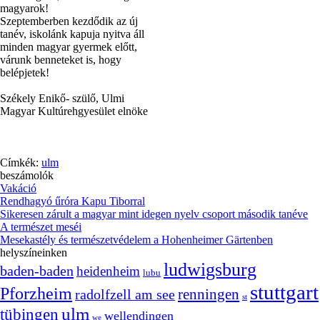
magyarok!
Szeptemberben kezdődik az új
tanév, iskolánk kapuja nyitva áll
minden magyar gyermek előtt,
várunk benneteket is, hogy
belépjetek!
Székely Enikő- szülő, Ulmi
Magyar Kultúrehgyesület elnöke
Címkék:
ulm
beszámolók
Vakáció
Rendhagyó űróra Kapu Tiborral
Sikeresen zárult a magyar mint idegen nyelv csoport második tanéve
A természet meséi
Mesekastély és természetvédelem a Hohenheimer Gärtenben
helyszíneinken
ludwigsburg
baden-baden
heidenheim
lubu
stuttgart
Pforzheim
radolfzell am see
renningen
st
ulm
tübingen
wellendingen
we