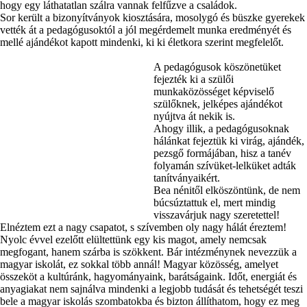
hogy egy láthatatlan szálra vannak felfűzve a családok.
Sor került a bizonyítványok kiosztására, mosolygó és büszke gyerekek
vették át a pedagógusoktól a jól megérdemelt munka eredményét és
mellé ajándékot kapott mindenki, ki ki életkora szerint megfelelőt.
A pedagógusok köszönetüket
fejezték ki a szülői
munkaközösséget képviselő
szülőknek, jelképes ajándékot
nyújtva át nekik is.
Ahogy illik, a pedagógusoknak
hálánkat fejeztük ki virág, ajándék,
pezsgő formájában, hisz a tanév
folyamán szívüket-lelküket adták
tanítványaikért.
Bea nénitől elköszöntünk, de nem
búcsúztattuk el, mert mindig
visszavárjuk nagy szeretettel!
Elnéztem ezt a nagy csapatot, s szívemben oly nagy hálát éreztem!
Nyolc évvel ezelőtt elültettünk egy kis magot, amely nemcsak
megfogant, hanem szárba is szökkent. Bár intézménynek nevezzük a
magyar iskolát, ez sokkal több annál! Magyar közösség, amelyet
összeköt a kultúránk, hagyományaink, barátságaink. Időt, energiát és
anyagiakat nem sajnálva mindenki a legjobb tudását és tehetségét teszi
bele a magyar iskolás szombatokba és bizton állíthatom, hogy ez meg