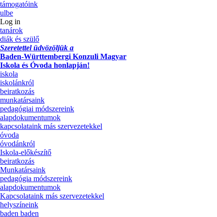
támogatóink
ulbe
Log in
tanárok
diák és szülő
Szeretettel üdvözöljük a
Baden-Württembergi Konzuli Magyar
Iskola és Óvoda honlapján!
iskola
iskolánkról
beiratkozás
munkatársaink
pedagógiai módszereink
alapdokumentumok
kapcsolataink más szervezetekkel
óvoda
óvodánkról
Iskola-előkészítő
beiratkozás
Munkatársaink
pedagógia módszereink
alapdokumentumok
Kapcsolataink más szervezetekkel
helyszíneink
baden baden