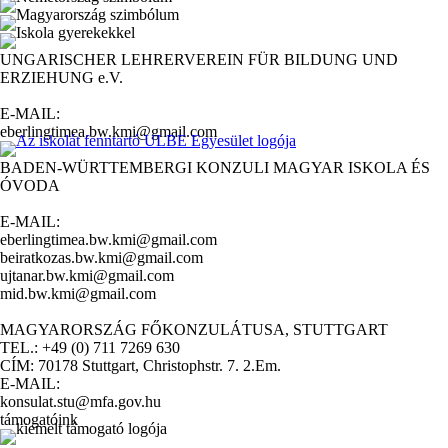
UNGARISCHER LEHRERVEREIN FÜR BILDUNG UND
ERZIEHUNG e.V.
E-MAIL:
eberlingtimea.bw.kmi@gmail.com
BADEN-WÜRTTEMBERGI KONZULI MAGYAR ISKOLA ÉS
ÓVODA
E-MAIL:
eberlingtimea.bw.kmi@gmail.com
beiratkozas.bw.kmi@gmail.com
ujtanar.bw.kmi@gmail.com
mid.bw.kmi@gmail.com
MAGYARORSZÁG FŐKONZULÁTUSA, STUTTGART
TEL.: +49 (0) 711 7269 630
CÍM: 70178 Stuttgart, Christophstr. 7. 2.Em.
E-MAIL:
konsulat.stu@mfa.gov.hu
támogatóink