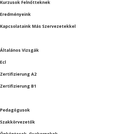
Kurzusok Felnőtteknek
Eredményeink
Kapcsolataink Más Szervezetekkel
VIZSGÁK
Általános Vizsgák
Ecl
Zertifizierung A2
Zertifizierung B1
ÁLLÁSAJÁNLATOK
Pedagógusok
Szakkörvezetők
Önkéntesek, Gyakornokok