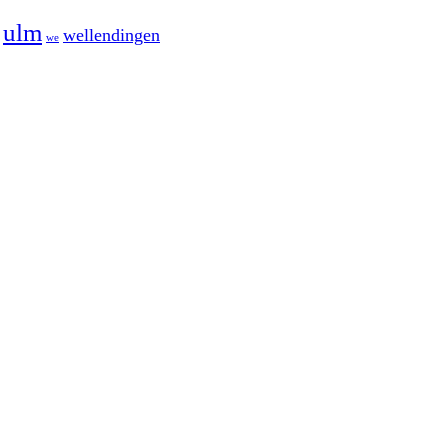
ulm
wellendingen
we