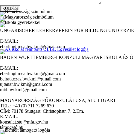
UNGARISCHER LEHRERVEREIN FÜR BILDUNG UND ERZIE
E-MAIL:
eberlingtimea.bw.kmi@gmail.com
BADEN-WÜRTTEMBERGI KONZULI MAGYAR ISKOLA ÉS 
E-MAIL:
eberlingtimea.bw.kmi@gmail.com
beiratkozas.bw.kmi@gmail.com
ujtanar.bw.kmi@gmail.com
mid.bw.kmi@gmail.com
MAGYARORSZÁG FŐKONZULÁTUSA, STUTTGART
TEL.: +49 (0) 711 7269 630
CÍM: 70178 Stuttgart, Christophstr. 7. 2.Em.
E-MAIL:
konsulat.stu@mfa.gov.hu
támogatóink