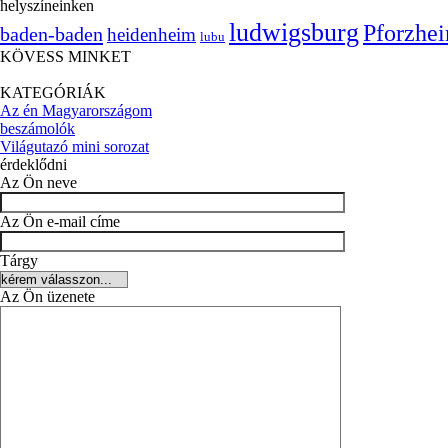
helyszíneinken
ludwigsburg
Pforzhe
baden-baden
heidenheim
lubu
KÖVESS MINKET
KATEGÓRIÁK
Az én Magyarországom
beszámolók
Világutazó mini sorozat
érdeklődni
Az Ön neve
Az Ön e-mail címe
Tárgy
Az Ön üzenete