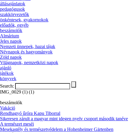
állásajánlatok
pedagógusok
szakkörvezetők
önkéntesek, gyakornokok
előadók, egyéb
beszámolók
Almárium
Jeles napok
Nemzeti ünnepek, hazai tájak
Névnapok és hagyományok
Zöld napok
Világnapok, nemzetközi napok
ajánló
játékok
könyvek
Search:
IMG_0029 (1) (1)
beszámolók
Vakáció
Rendhagyó űróra Kapu Tiborral
Sikeresen zárult a magyar mint idegen nyelv csoport második tanéve
A természet meséi
Mesekastély és természetvédelem a Hohenheimer Gärtenben