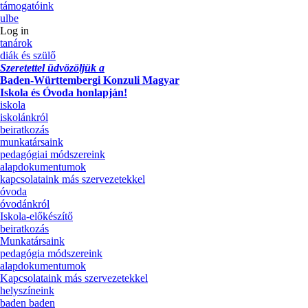
támogatóink
ulbe
Log in
tanárok
diák és szülő
Szeretettel üdvözöljük a
Baden-Württembergi Konzuli Magyar
Iskola és Óvoda honlapján!
iskola
iskolánkról
beiratkozás
munkatársaink
pedagógiai módszereink
alapdokumentumok
kapcsolataink más szervezetekkel
óvoda
óvodánkról
Iskola-előkészítő
beiratkozás
Munkatársaink
pedagógia módszereink
alapdokumentumok
Kapcsolataink más szervezetekkel
helyszíneink
baden baden