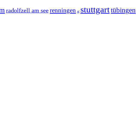
stuttgart
im
tübingen
radolfzell am see
renningen
st