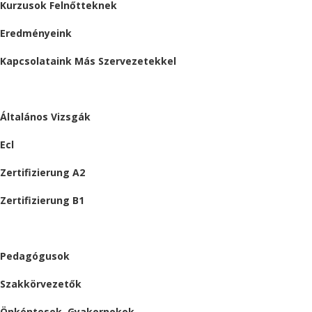
Kurzusok Felnőtteknek
Eredményeink
Kapcsolataink Más Szervezetekkel
VIZSGÁK
Általános Vizsgák
Ecl
Zertifizierung A2
Zertifizierung B1
ÁLLÁSAJÁNLATOK
Pedagógusok
Szakkörvezetők
Önkéntesek, Gyakornokok