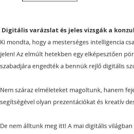
Digitális varázslat és jeles vizsgák a konzu
Ki mondta, hogy a mesterséges intelligencia c
jelen! Az elmúlt hetekben egy elképesztően pörg
szabadjára engedték a bennük rejlő digitális sz
Nem száraz elméleteket magoltunk, hanem fejes
segítségével olyan prezentációkat és kreatív de
De nem álltunk meg itt! A mai digitális világb