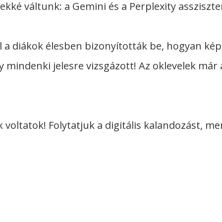
vekké váltunk: a Gemini és a Perplexity assziszte
l a diákok élesben bizonyították be, hogyan kép
gy mindenki jelesre vizsgázott! Az oklevelek má
voltatok! Folytatjuk a digitális kalandozást, m