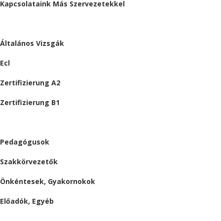
Kapcsolataink Más Szervezetekkel
VIZSGÁK
Általános Vizsgák
Ecl
Zertifizierung A2
Zertifizierung B1
ÁLLÁSAJÁNLATOK
Pedagógusok
Szakkörvezetők
Önkéntesek, Gyakornokok
Előadók, Egyéb
BESZÁMOLÓK