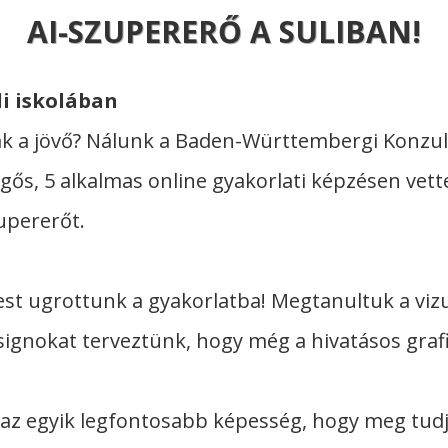
AI-SZUPERERŐ A SULIBAN!
li iskolában
sak a jövő? Nálunk a Baden-Württembergi Konzul
ős, 5 alkalmas online gyakorlati képzésen vettek
upererőt.
t ugrottunk a gyakorlatba! Megtanultuk a vizuá
signokat terveztünk, hogy még a hivatásos grafi
an az egyik legfontosabb képesség, hogy meg tud