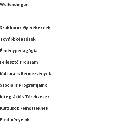
Wellendingen
ESEMÉNYEK
Szakkörök Gyerekeknek
Továbbképzések
Élménypedagógia
Fejlesztő Program
Kulturális Rendezvények
Szociális Programjaink
Integrációs Törekvések
Kurzusok Felnőtteknek
Eredményeink