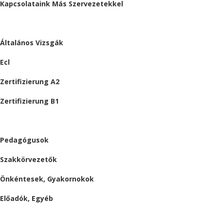
Kapcsolataink Más Szervezetekkel
VIZSGÁK
Általános Vizsgák
Ecl
Zertifizierung A2
Zertifizierung B1
ÁLLÁSAJÁNLATOK
Pedagógusok
Szakkörvezetők
Önkéntesek, Gyakornokok
Előadók, Egyéb
BESZÁMOLÓK