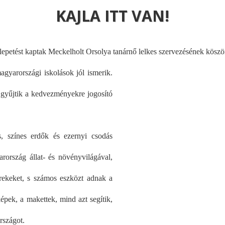
KAJLA ITT VAN!
epetést kaptak Meckelholt Orsolya tanárnő lelkes szervezésének kösz
magyar
országi iskolások jól ismerik.
n gyűjtik a kedvezményekre jogosító
s, színes erdők és ezernyi csodás
ország állat- és növényvilágával,
rekeket, s számos eszközt adnak a
épek, a makettek, mind azt segítik,
rszágot.