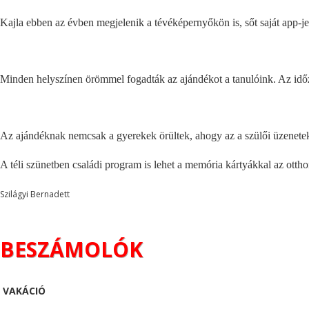
K
ajla ebben az évben megjelenik a tévéképernyőkön is, sőt saját app-je
Minden helyszínen örömmel fogadták az ajándékot a tanulóink. Az időz
Az ajándéknak nemcsak a gyerekek örültek, ahogy az a szülői üzenetek
A téli szünetben családi program is lehet a memória kártyákkal az ottho
Szilágyi Bernadett
BESZÁMOLÓK
VAKÁCIÓ