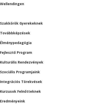
Wellendingen
ESEMÉNYEK
Szakkörök Gyerekeknek
Továbbképzések
Élménypedagógia
Fejlesztő Program
Kulturális Rendezvények
Szociális Programjaink
Integrációs Törekvések
Kurzusok Felnőtteknek
Eredményeink