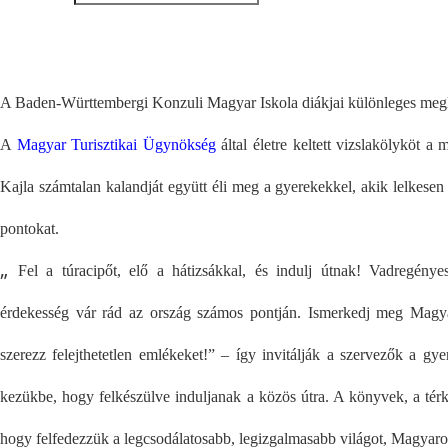
A Baden-Württembergi Konzuli Magyar Iskola diákjai különleges megl
A
Magyar Turisztikai Ügynökség
által életre keltett vizslakölyköt a 
Kajla számtalan kalandját együtt éli meg a gyerekekkel, akik lelkese
pontokat.
„
Fel a túracipőt, elő a hátizsákkal, és indulj útnak! Vadregénye
érdekesség vár rád az ország számos pontján. Ismerkedj meg Magyar
szerezz felejthetetlen emlékeket!” –
így invitálják a szervezők a gye
kezükbe, hogy felkészülve induljanak a közös útra. A könyvek, a térk
hogy felfedezzük a legcsodálatosabb, legizgalmasabb világot, Magyaro