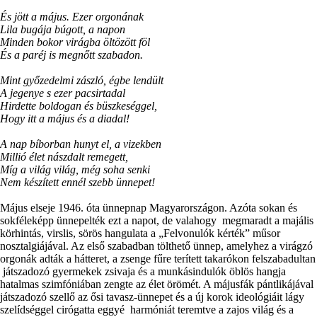
És jött a május. Ezer orgonának
Lila bugája búgott, a napon
Minden bokor virágba öltözött föl
És a paréj is megnőtt szabadon.
Mint győzedelmi zászló, égbe lendült
A jegenye s ezer pacsirtadal
Hirdette boldogan és büszkeséggel,
Hogy itt a május és a diadal!
A nap bíborban hunyt el, a vizekben
Millió élet nászdalt remegett,
Míg a világ világ, még soha senki
Nem készített ennél szebb ünnepet!
Május elseje 1946. óta ünnepnap Magyarországon. Azóta sokan és
sokféleképp ünnepelték ezt a napot, de valahogy megmaradt a majális
körhintás, virslis, sörös hangulata a „Felvonulók kérték” műsor
nosztalgiájával. Az első szabadban tölthető ünnep, amelyhez a virágzó
orgonák adták a hátteret, a zsenge fűre terített takarókon felszabadultan
játszadozó gyermekek zsivaja és a munkásindulók öblös hangja
hatalmas szimfóniában zengte az élet örömét. A májusfák pántlikájával
játszadozó szellő az ősi tavasz-ünnepet és a új korok ideológiáit lágy
szelídséggel cirógatta eggyé harmóniát teremtve a zajos világ és a