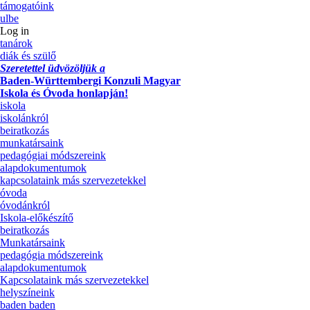
támogatóink
ulbe
Log in
tanárok
diák és szülő
Szeretettel üdvözöljük a
Baden-Württembergi Konzuli Magyar
Iskola és Óvoda honlapján!
iskola
iskolánkról
beiratkozás
munkatársaink
pedagógiai módszereink
alapdokumentumok
kapcsolataink más szervezetekkel
óvoda
óvodánkról
Iskola-előkészítő
beiratkozás
Munkatársaink
pedagógia módszereink
alapdokumentumok
Kapcsolataink más szervezetekkel
helyszíneink
baden baden