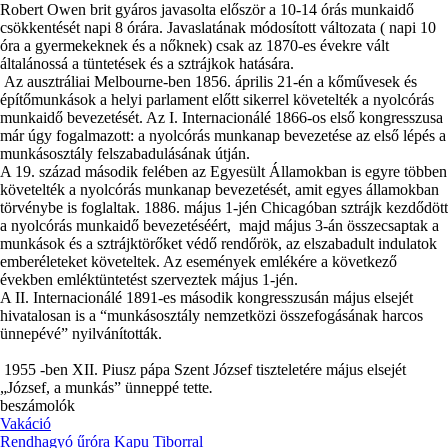
Robert Owen brit gyáros javasolta először a 10-14 órás munkaidő
csökkentését napi 8 órára. Javaslatának módosított változata ( napi 10
óra a gyermekeknek és a nőknek) csak az 1870-es évekre vált
általánossá a tüntetések és a sztrájkok hatására.
Az ausztráliai Melbourne-ben 1856. április 21-én a kőművesek és
építőmunkások a helyi parlament előtt sikerrel követelték a nyolcórás
munkaidő bevezetését. Az I. Internacionálé 1866-os első kongresszusa
már úgy fogalmazott: a nyolcórás munkanap bevezetése az első lépés a
munkásosztály felszabadulásának útján.
A 19. század második felében az Egyesült Államokban is egyre többen
követelték a nyolcórás munkanap bevezetését, amit egyes államokban
törvénybe is foglaltak. 1886. május 1-jén Chicagóban sztrájk kezdődött
a nyolcórás munkaidő bevezetéséért, majd május 3-án összecsaptak a
munkások és a sztrájktörőket védő rendőrök, az elszabadult indulatok
emberéleteket követeltek. Az események emlékére a következő
években emléktüntetést szerveztek május 1-jén.
A II. Internacionálé 1891-es második kongresszusán május elsejét
hivatalosan is a “munkásosztály nemzetközi összefogásának harcos
ünnepévé” nyilvánították.
1955 -ben XII. Piusz pápa Szent József tiszteletére május elsejét
„József, a munkás” ünneppé tette
.
beszámolók
Vakáció
Rendhagyó űróra Kapu Tiborral