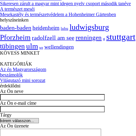
Sikeresen zárult a magyar mint idegen nyelv csoport második tanéve
A természet meséi
Mesekastély és természetvédelem a Hohenheimer Gärtenben
helyszíneinken
ludwigsburg
baden-baden
heidenheim
lubu
stuttgart
Pforzheim
radolfzell am see
renningen
st
ulm
tübingen
wellendingen
we
KÖVESS MINKET
KATEGÓRIÁK
Az én Magyarországom
beszámolók
Világutazó mini sorozat
érdeklődni
Az Ön neve
Az Ön e-mail címe
Tárgy
Az Ön üzenete