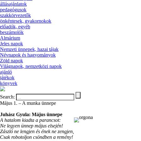
állásajánlatok
pedagógusok
szakkörvezetők
önkéntesek, gyakornokok
előadók, egyéb
beszámolók
Almárium
Jeles napok
Nemzeti ünnepek, hazai tájak
Névnapok és hagyományok
Zöld napok
Világnapok, nemzetközi napok
ajánló
játékok
könyvek
Search:
Május 1. – A munka ünnepe
Juhász Gyula: Május ünnepe
A hatalom kiadta a parancsot:
Ne legyen ünnep május elsején!
Zászló ne lengjen és ének ne zengjen,
Csak robotoljon csöndben a remény!