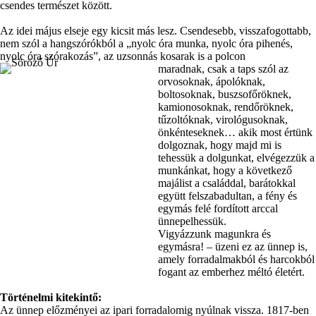
csendes természet között.
Az idei május elseje egy kicsit más lesz. Csendesebb, visszafogottabb,
nem szól a hangszórókból a „nyolc óra munka, nyolc óra pihenés,
nyolc óra szórakozás”, az uzsonnás kosarak is a polcon
maradnak, csak a taps szól az
orvosoknak, ápolóknak,
boltosoknak, buszsofőröknek,
kamionosoknak, rendőröknek,
tűzoltóknak, virológusoknak,
önkénteseknek… akik most értünk
dolgoznak, hogy majd mi is
tehessük a dolgunkat, elvégezzük a
munkánkat, hogy a következő
majálist a családdal, barátokkal
együtt felszabadultan, a fény és
egymás felé fordított arccal
ünnepelhessük.
Vigyázzunk magunkra és
egymásra! – üzeni ez az ünnep is,
amely forradalmakból és harcokból
fogant az emberhez méltó életért.
Történelmi kitekintő:
Az ünnep előzményei az ipari forradalomig nyúlnak vissza. 1817-ben