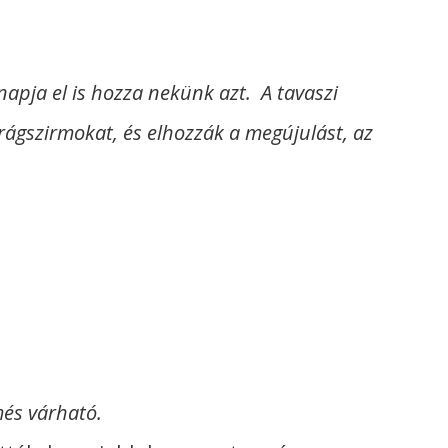
napja el is hozza nekünk azt. A tavaszi
irágszirmokat, és elhozzák a megújulást, az
més várható.