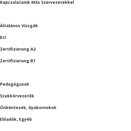
Kapcsolataink Más Szervezetekkel
VIZSGÁK
Általános Vizsgák
Ecl
Zertifizierung A2
Zertifizierung B1
ÁLLÁSAJÁNLATOK
Pedagógusok
Szakkörvezetők
Önkéntesek, Gyakornokok
Előadók, Egyéb
BESZÁMOLÓK