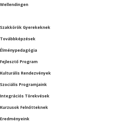
Wellendingen
ESEMÉNYEK
Szakkörök Gyerekeknek
Továbbképzések
Élménypedagógia
Fejlesztő Program
Kulturális Rendezvények
Szociális Programjaink
Integrációs Törekvések
Kurzusok Felnőtteknek
Eredményeink