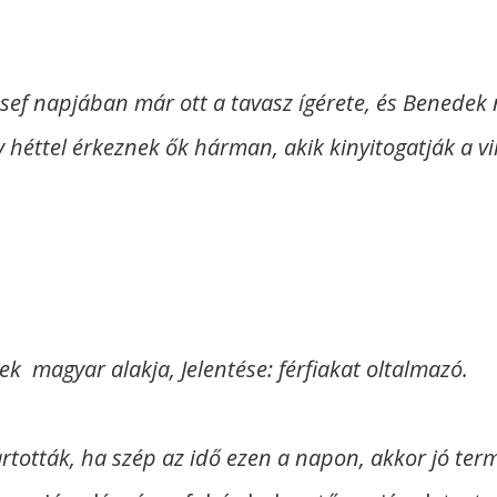
zsef napjában már ott a tavasz ígérete, és Benedek 
 héttel érkeznek ők hárman, akik kinyitogatják a v
k magyar alakja, Jelentése: férfiakat oltalmazó.
artották, ha szép az idő ezen a napon, akkor jó ter