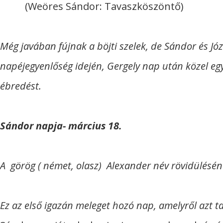
(Weöres Sándor: Tavaszköszöntő)
Még javában fújnak a böjti szelek, de Sándor és Jó
napéjegyenlőség idején, Gergely nap után közel egy
ébredést.
Sándor napja- március 18.
A görög ( német, olasz) Alexander név rövidüléséne
Ez az első igazán meleget hozó nap, amelyről azt t