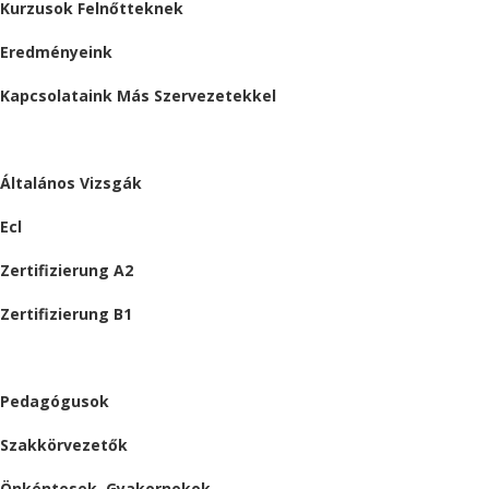
Kurzusok Felnőtteknek
Eredményeink
Kapcsolataink Más Szervezetekkel
VIZSGÁK
Általános Vizsgák
Ecl
Zertifizierung A2
Zertifizierung B1
ÁLLÁSAJÁNLATOK
Pedagógusok
Szakkörvezetők
Önkéntesek, Gyakornokok