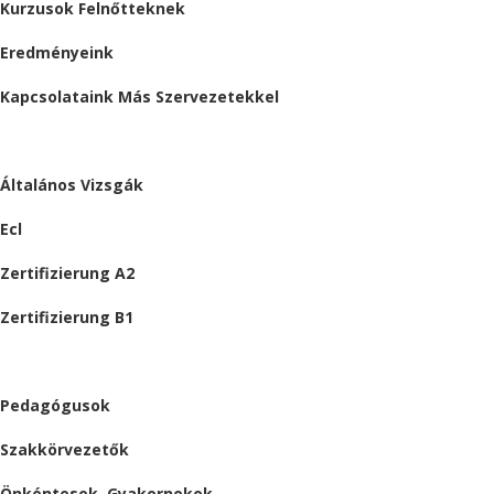
Kurzusok Felnőtteknek
Eredményeink
Kapcsolataink Más Szervezetekkel
VIZSGÁK
Általános Vizsgák
Ecl
Zertifizierung A2
Zertifizierung B1
ÁLLÁSAJÁNLATOK
Pedagógusok
Szakkörvezetők
Önkéntesek, Gyakornokok