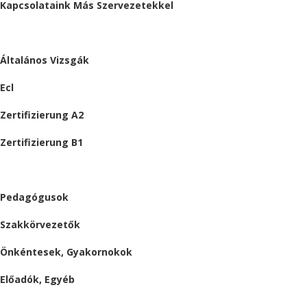
Kapcsolataink Más Szervezetekkel
VIZSGÁK
Általános Vizsgák
Ecl
Zertifizierung A2
Zertifizierung B1
ÁLLÁSAJÁNLATOK
Pedagógusok
Szakkörvezetők
Önkéntesek, Gyakornokok
Előadók, Egyéb
BESZÁMOLÓK