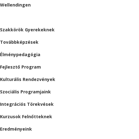
Wellendingen
ESEMÉNYEK
Szakkörök Gyerekeknek
Továbbképzések
Élménypedagógia
Fejlesztő Program
Kulturális Rendezvények
Szociális Programjaink
Integrációs Törekvések
Kurzusok Felnőtteknek
Eredményeink