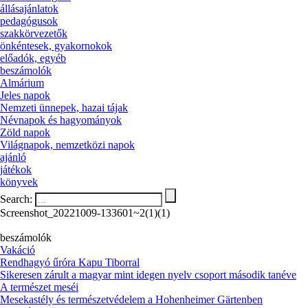
állásajánlatok
pedagógusok
szakkörvezetők
önkéntesek, gyakornokok
előadók, egyéb
beszámolók
Almárium
Jeles napok
Nemzeti ünnepek, hazai tájak
Névnapok és hagyományok
Zöld napok
Világnapok, nemzetközi napok
ajánló
játékok
könyvek
Search:
Screenshot_20221009-133601~2(1)(1)
beszámolók
Vakáció
Rendhagyó űróra Kapu Tiborral
Sikeresen zárult a magyar mint idegen nyelv csoport második tanéve
A természet meséi
Mesekastély és természetvédelem a Hohenheimer Gärtenben