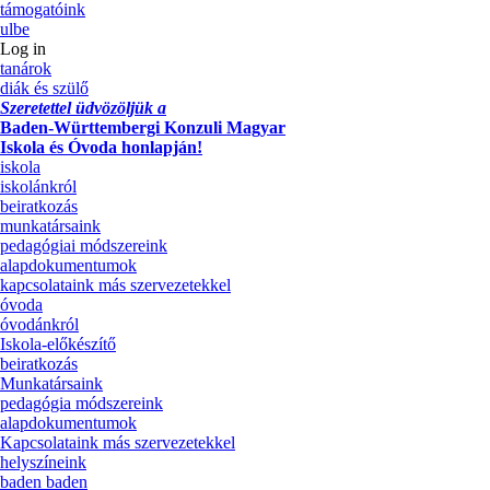
támogatóink
ulbe
Log in
tanárok
diák és szülő
Szeretettel üdvözöljük a
Baden-Württembergi Konzuli Magyar
Iskola és Óvoda honlapján!
iskola
iskolánkról
beiratkozás
munkatársaink
pedagógiai módszereink
alapdokumentumok
kapcsolataink más szervezetekkel
óvoda
óvodánkról
Iskola-előkészítő
beiratkozás
Munkatársaink
pedagógia módszereink
alapdokumentumok
Kapcsolataink más szervezetekkel
helyszíneink
baden baden