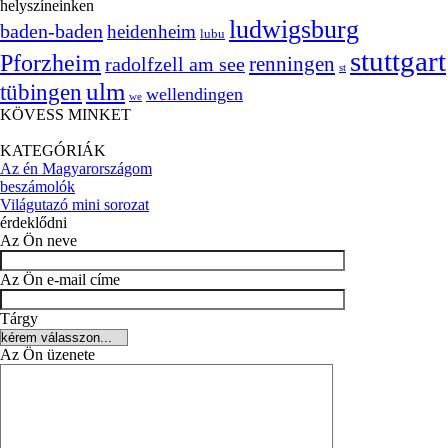
helyszíneinken
ludwigsburg
baden-baden
heidenheim
lubu
stuttgart
Pforzheim
radolfzell am see
renningen
st
ulm
tübingen
wellendingen
we
KÖVESS MINKET
KATEGÓRIÁK
Az én Magyarországom
beszámolók
Világutazó mini sorozat
érdeklődni
Az Ön neve
Az Ön e-mail címe
Tárgy
Az Ön üzenete