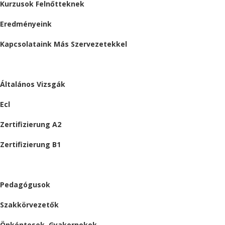
Kurzusok Felnőtteknek
Eredményeink
Kapcsolataink Más Szervezetekkel
VIZSGÁK
Általános Vizsgák
Ecl
Zertifizierung A2
Zertifizierung B1
ÁLLÁSAJÁNLATOK
Pedagógusok
Szakkörvezetők
Önkéntesek, Gyakornokok