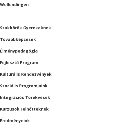
Wellendingen
ESEMÉNYEK
Szakkörök Gyerekeknek
Továbbképzések
Élménypedagógia
Fejlesztő Program
Kulturális Rendezvények
Szociális Programjaink
Integrációs Törekvések
Kurzusok Felnőtteknek
Eredményeink