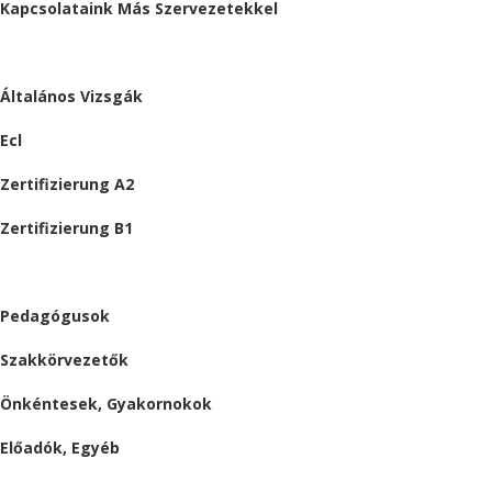
Kapcsolataink Más Szervezetekkel
VIZSGÁK
Általános Vizsgák
Ecl
Zertifizierung A2
Zertifizierung B1
ÁLLÁSAJÁNLATOK
Pedagógusok
Szakkörvezetők
Önkéntesek, Gyakornokok
Előadók, Egyéb
BESZÁMOLÓK