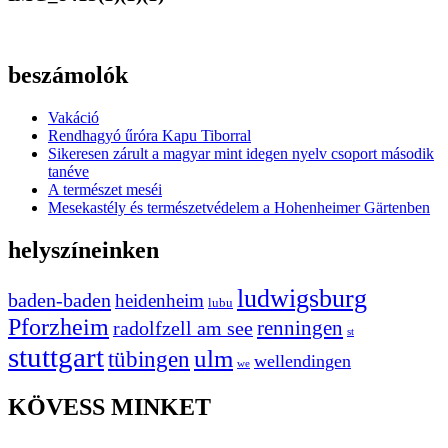
beszámolók
Vakáció
Rendhagyó űróra Kapu Tiborral
Sikeresen zárult a magyar mint idegen nyelv csoport második
tanéve
A természet meséi
Mesekastély és természetvédelem a Hohenheimer Gärtenben
helyszíneinken
ludwigsburg
baden-baden
heidenheim
lubu
Pforzheim
radolfzell am see
renningen
st
stuttgart
ulm
tübingen
wellendingen
we
KÖVESS MINKET