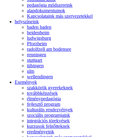
pedagógia módszereink
alapdokumentumok
Kapcsolataink más szervezetekkel
helyszíneink
baden baden
heidenheim
ludwigsburg
Pforzheim
radolfzell am bodensee
renningen
stuttgart
tübingen
ulm
wellendingen
Események
szakkörök gyerekeknek
továbbképzések
élménypedagógia
fejlesztő program
kulturális rendezvények
szociális programjaink
integrációs törekvések
kurzusok felnőtteknek
eredményeink