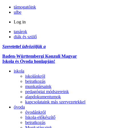
támogatóink
ulbe
Log in
tanárok
diák és szülő
Szeretettel üdvözöljük a
Baden-Württembergi Konzuli Magyar
Iskola és Óvoda honlapján!
iskola
iskolánkról
beiratkozás
munkatársaink
pedagógiai módszereink
alapdokumentumok
kapcsolataink más szervezetekkel
óvoda
óvodánkról
Iskola-előkészítő
beiratkozás
Munkatársaink