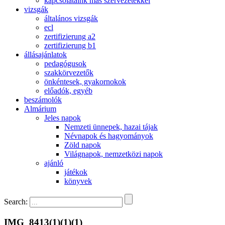
kapcsolataink más szervezetekkel
vizsgák
általános vizsgák
ecl
zertifizierung a2
zertifizierung b1
állásajánlatok
pedagógusok
szakkörvezetők
önkéntesek, gyakornokok
előadók, egyéb
beszámolók
Almárium
Jeles napok
Nemzeti ünnepek, hazai tájak
Névnapok és hagyományok
Zöld napok
Világnapok, nemzetközi napok
ajánló
játékok
könyvek
Search:
IMG_8413(1)(1)(1)