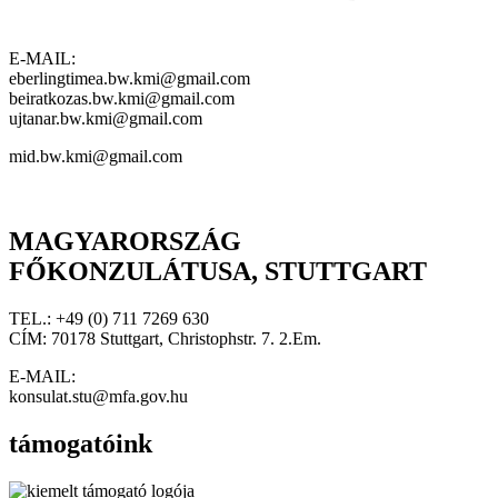
E-MAIL:
eberlingtimea.bw.kmi@gmail.com
beiratkozas.bw.kmi@gmail.com
ujtanar.bw.kmi@gmail.com
mid.bw.kmi@gmail.com
MAGYARORSZÁG
FŐKONZULÁTUSA, STUTTGART
TEL.: +49 (0) 711 7269 630
CÍM: 70178 Stuttgart, Christophstr. 7. 2.Em.
E-MAIL:
konsulat.stu@mfa.gov.hu
támogatóink