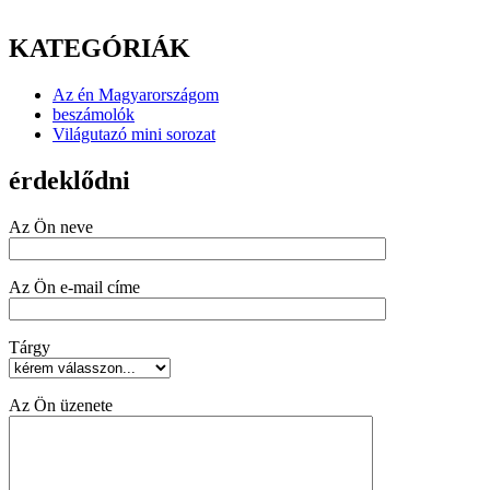
KATEGÓRIÁK
Az én Magyarországom
beszámolók
Világutazó mini sorozat
érdeklődni
Az Ön neve
Az Ön e-mail címe
Tárgy
Az Ön üzenete