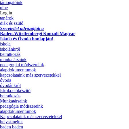
támogatóink
ulbe
Log in
tanárok
diák és szülő
Szeretettel üdvözöljük a
Baden-Württembergi Konzuli Magyar
Iskola és Óvoda honlapján!
iskola
iskolánkról
beiratkozás
munkatársaink
pedagógiai módszereink
alapdokumentumok
kapcsolataink más szervezetekkel
óvoda
óvodánkról
Iskola-előkészítő
beiratkozás
Munkatársaink
pedagógia módszereink
alapdokumentumok
Kapcsolataink más szervezetekkel
helyszíneink
baden baden