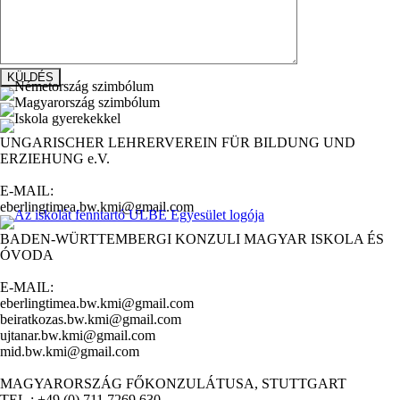
UNGARISCHER LEHRERVEREIN FÜR BILDUNG UND
ERZIEHUNG e.V.
E-MAIL:
eberlingtimea.bw.kmi@gmail.com
BADEN-WÜRTTEMBERGI KONZULI MAGYAR ISKOLA ÉS
ÓVODA
E-MAIL:
eberlingtimea.bw.kmi@gmail.com
beiratkozas.bw.kmi@gmail.com
ujtanar.bw.kmi@gmail.com
mid.bw.kmi@gmail.com
MAGYARORSZÁG FŐKONZULÁTUSA, STUTTGART
TEL.: +49 (0) 711 7269 630