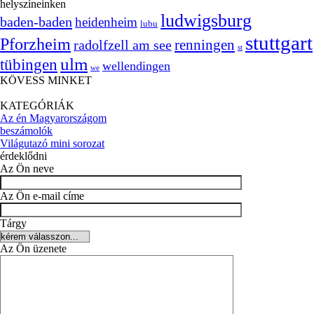
helyszíneinken
ludwigsburg
baden-baden
heidenheim
lubu
stuttgart
Pforzheim
radolfzell am see
renningen
st
ulm
tübingen
wellendingen
we
KÖVESS MINKET
KATEGÓRIÁK
Az én Magyarországom
beszámolók
Világutazó mini sorozat
érdeklődni
Az Ön neve
Az Ön e-mail címe
Tárgy
Az Ön üzenete