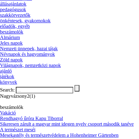
állásajánlatok
pedagógusok
szakkörvezetők
önkéntesek, gyakornokok
előadók, egyéb
beszámolók
Almárium
Jeles napok
Nemzeti ünnepek, hazai tájak
Névnapok és hagyományok
Zöld napok
Világnapok, nemzetközi napok
ajánló
játékok
könyvek
Search:
Nagyvázsony2(1)
beszámolók
Vakáció
Rendhagyó űróra Kapu Tiborral
Sikeresen zárult a magyar mint idegen nyelv csoport második tanéve
A természet meséi
Mesekastély és természetvédelem a Hohenheimer Gärtenben