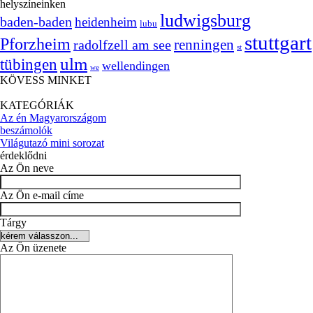
helyszíneinken
ludwigsburg
baden-baden
heidenheim
lubu
stuttgart
Pforzheim
radolfzell am see
renningen
st
ulm
tübingen
wellendingen
we
KÖVESS MINKET
KATEGÓRIÁK
Az én Magyarországom
beszámolók
Világutazó mini sorozat
érdeklődni
Az Ön neve
Az Ön e-mail címe
Tárgy
Az Ön üzenete