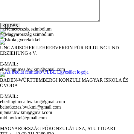
UNGARISCHER LEHRERVEREIN FÜR BILDUNG UND
ERZIEHUNG e.V.
E-MAIL:
eberlingtimea.bw.kmi@gmail.com
BADEN-WÜRTTEMBERGI KONZULI MAGYAR ISKOLA ÉS
ÓVODA
E-MAIL:
eberlingtimea.bw.kmi@gmail.com
beiratkozas.bw.kmi@gmail.com
ujtanar.bw.kmi@gmail.com
mid.bw.kmi@gmail.com
MAGYARORSZÁG FŐKONZULÁTUSA, STUTTGART
TEL.: +49 (0) 711 7269 630