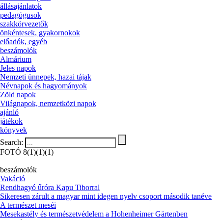
állásajánlatok
pedagógusok
szakkörvezetők
önkéntesek, gyakornokok
előadók, egyéb
beszámolók
Almárium
Jeles napok
Nemzeti ünnepek, hazai tájak
Névnapok és hagyományok
Zöld napok
Világnapok, nemzetközi napok
ajánló
játékok
könyvek
Search:
FOTÓ 8(1)(1)(1)
beszámolók
Vakáció
Rendhagyó űróra Kapu Tiborral
Sikeresen zárult a magyar mint idegen nyelv csoport második tanéve
A természet meséi
Mesekastély és természetvédelem a Hohenheimer Gärtenben