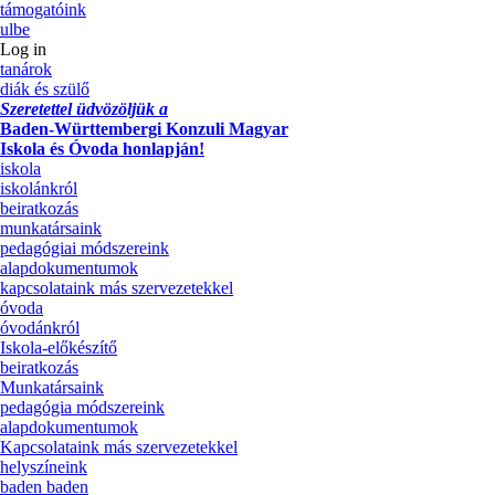
támogatóink
ulbe
Log in
tanárok
diák és szülő
Szeretettel üdvözöljük a
Baden-Württembergi Konzuli Magyar
Iskola és Óvoda honlapján!
iskola
iskolánkról
beiratkozás
munkatársaink
pedagógiai módszereink
alapdokumentumok
kapcsolataink más szervezetekkel
óvoda
óvodánkról
Iskola-előkészítő
beiratkozás
Munkatársaink
pedagógia módszereink
alapdokumentumok
Kapcsolataink más szervezetekkel
helyszíneink
baden baden