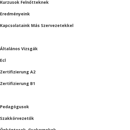
Kurzusok Felnőtteknek
Eredményeink
Kapcsolataink Más Szervezetekkel
VIZSGÁK
Általános Vizsgák
Ecl
Zertifizierung A2
Zertifizierung B1
ÁLLÁSAJÁNLATOK
Pedagógusok
Szakkörvezetők
Önkéntesek, Gyakornokok