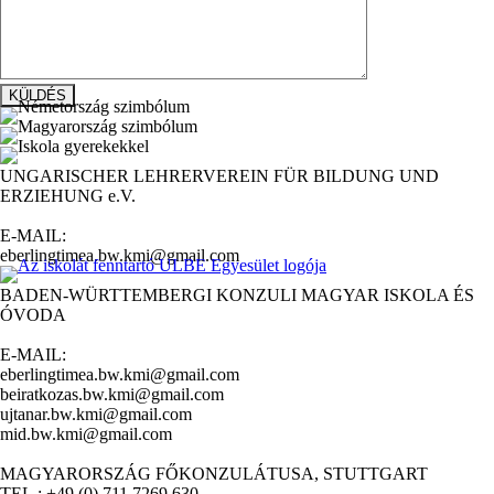
UNGARISCHER LEHRERVEREIN FÜR BILDUNG UND
ERZIEHUNG e.V.
E-MAIL:
eberlingtimea.bw.kmi@gmail.com
BADEN-WÜRTTEMBERGI KONZULI MAGYAR ISKOLA ÉS
ÓVODA
E-MAIL:
eberlingtimea.bw.kmi@gmail.com
beiratkozas.bw.kmi@gmail.com
ujtanar.bw.kmi@gmail.com
mid.bw.kmi@gmail.com
MAGYARORSZÁG FŐKONZULÁTUSA, STUTTGART
TEL.: +49 (0) 711 7269 630