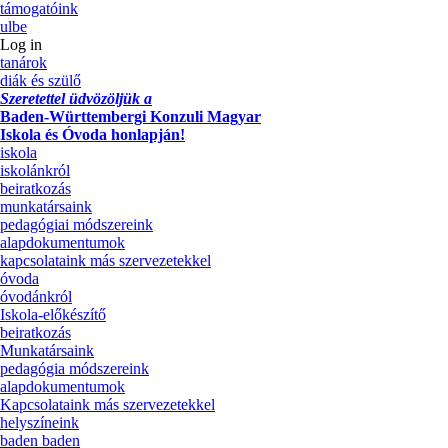
támogatóink
ulbe
Log in
tanárok
diák és szülő
Szeretettel üdvözöljük a
Baden-Württembergi Konzuli Magyar
Iskola és Óvoda honlapján!
iskola
iskolánkról
beiratkozás
munkatársaink
pedagógiai módszereink
alapdokumentumok
kapcsolataink más szervezetekkel
óvoda
óvodánkról
Iskola-előkészítő
beiratkozás
Munkatársaink
pedagógia módszereink
alapdokumentumok
Kapcsolataink más szervezetekkel
helyszíneink
baden baden