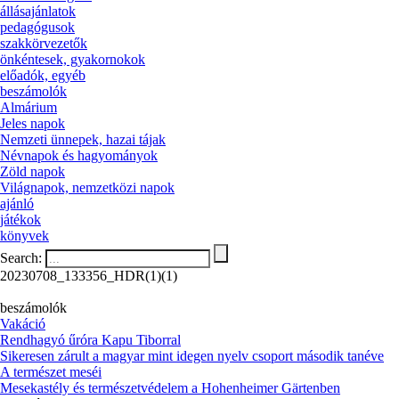
állásajánlatok
pedagógusok
szakkörvezetők
önkéntesek, gyakornokok
előadók, egyéb
beszámolók
Almárium
Jeles napok
Nemzeti ünnepek, hazai tájak
Névnapok és hagyományok
Zöld napok
Világnapok, nemzetközi napok
ajánló
játékok
könyvek
Search:
20230708_133356_HDR(1)(1)
beszámolók
Vakáció
Rendhagyó űróra Kapu Tiborral
Sikeresen zárult a magyar mint idegen nyelv csoport második tanéve
A természet meséi
Mesekastély és természetvédelem a Hohenheimer Gärtenben