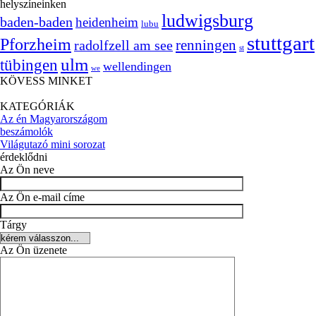
helyszíneinken
ludwigsburg
baden-baden
heidenheim
lubu
stuttgart
Pforzheim
radolfzell am see
renningen
st
ulm
tübingen
wellendingen
we
KÖVESS MINKET
KATEGÓRIÁK
Az én Magyarországom
beszámolók
Világutazó mini sorozat
érdeklődni
Az Ön neve
Az Ön e-mail címe
Tárgy
Az Ön üzenete