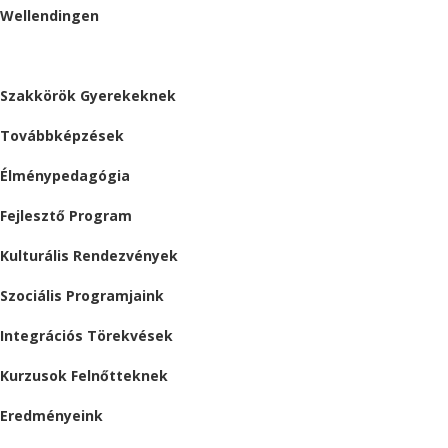
Wellendingen
ESEMÉNYEK
Szakkörök Gyerekeknek
Továbbképzések
Élménypedagógia
Fejlesztő Program
Kulturális Rendezvények
Szociális Programjaink
Integrációs Törekvések
Kurzusok Felnőtteknek
Eredményeink