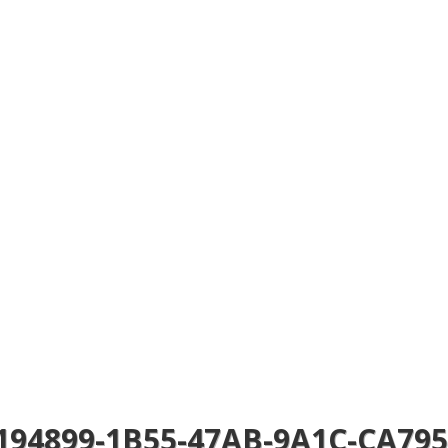
194899-1B55-47AB-9A1C-CA795