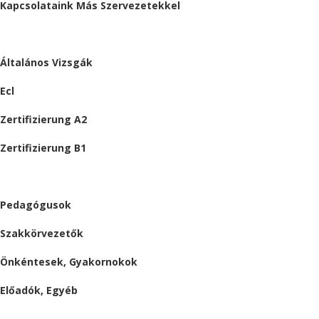
Kapcsolataink Más Szervezetekkel
VIZSGÁK
Általános Vizsgák
Ecl
Zertifizierung A2
Zertifizierung B1
ÁLLÁSAJÁNLATOK
Pedagógusok
Szakkörvezetők
Önkéntesek, Gyakornokok
Előadók, Egyéb
BESZÁMOLÓK