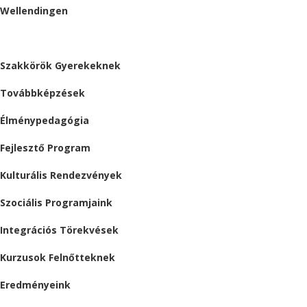
Wellendingen
ESEMÉNYEK
Szakkörök Gyerekeknek
Továbbképzések
Élménypedagógia
Fejlesztő Program
Kulturális Rendezvények
Szociális Programjaink
Integrációs Törekvések
Kurzusok Felnőtteknek
Eredményeink