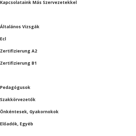
Kapcsolataink Más Szervezetekkel
VIZSGÁK
Általános Vizsgák
Ecl
Zertifizierung A2
Zertifizierung B1
ÁLLÁSAJÁNLATOK
Pedagógusok
Szakkörvezetők
Önkéntesek, Gyakornokok
Előadók, Egyéb
BESZÁMOLÓK