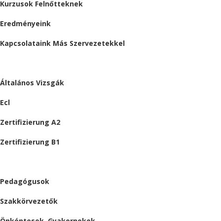
Kurzusok Felnőtteknek
Eredményeink
Kapcsolataink Más Szervezetekkel
VIZSGÁK
Általános Vizsgák
Ecl
Zertifizierung A2
Zertifizierung B1
ÁLLÁSAJÁNLATOK
Pedagógusok
Szakkörvezetők
Önkéntesek, Gyakornokok