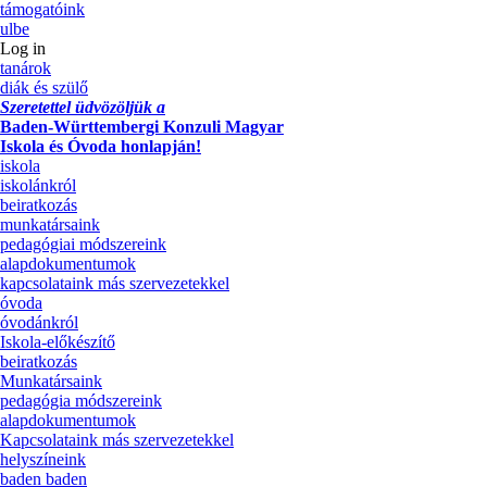
támogatóink
ulbe
Log in
tanárok
diák és szülő
Szeretettel üdvözöljük a
Baden-Württembergi Konzuli Magyar
Iskola és Óvoda honlapján!
iskola
iskolánkról
beiratkozás
munkatársaink
pedagógiai módszereink
alapdokumentumok
kapcsolataink más szervezetekkel
óvoda
óvodánkról
Iskola-előkészítő
beiratkozás
Munkatársaink
pedagógia módszereink
alapdokumentumok
Kapcsolataink más szervezetekkel
helyszíneink
baden baden