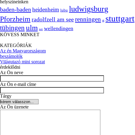
helyszíneinken
ludwigsburg
baden-baden
heidenheim
lubu
stuttgart
Pforzheim
radolfzell am see
renningen
st
ulm
tübingen
wellendingen
we
KÖVESS MINKET
KATEGÓRIÁK
Az én Magyarországom
beszámolók
Világutazó mini sorozat
érdeklődni
Az Ön neve
Az Ön e-mail címe
Tárgy
Az Ön üzenete