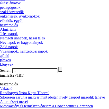
állásajánlatok
pedagógusok
szakkörvezetők
önkéntesek, gyakornokok
előadók, egyéb
beszámolók
Almárium
Jeles napok
Nemzeti ünnepek, hazai tájak
Névnapok és hagyományok
Zöld napok
Világnapok, nemzetközi napok
ajánló
játékok
könyvek
Search:
image1(2)(1)(1)
beszámolók
Vakáció
Rendhagyó űróra Kapu Tiborral
Sikeresen zárult a magyar mint idegen nyelv csoport második tanéve
A természet meséi
Mesekastély és természetvédelem a Hohenheimer Gärtenben