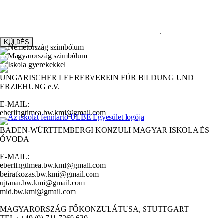
UNGARISCHER LEHRERVEREIN FÜR BILDUNG UND
ERZIEHUNG e.V.
E-MAIL:
eberlingtimea.bw.kmi@gmail.com
BADEN-WÜRTTEMBERGI KONZULI MAGYAR ISKOLA ÉS
ÓVODA
E-MAIL:
eberlingtimea.bw.kmi@gmail.com
beiratkozas.bw.kmi@gmail.com
ujtanar.bw.kmi@gmail.com
mid.bw.kmi@gmail.com
MAGYARORSZÁG FŐKONZULÁTUSA, STUTTGART
TEL.: +49 (0) 711 7269 630