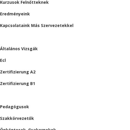
Kurzusok Felnőtteknek
Eredményeink
Kapcsolataink Más Szervezetekkel
VIZSGÁK
Általános Vizsgák
Ecl
Zertifizierung A2
Zertifizierung B1
ÁLLÁSAJÁNLATOK
Pedagógusok
Szakkörvezetők
Önkéntesek, Gyakornokok