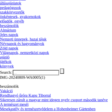
állásajánlatok
pedagógusok
szakkörvezetők
önkéntesek, gyakornokok
előadók, egyéb
beszámolók
Almárium
Jeles napok
Nemzeti ünnepek, hazai tájak
Névnapok és hagyományok
Zöld napok
Világnapok, nemzetközi napok
ajánló
játékok
könyvek
Search:
IMG-20240809-WA0005(1)
beszámolók
Vakáció
Rendhagyó űróra Kapu Tiborral
Sikeresen zárult a magyar mint idegen nyelv csoport második tanéve
A természet meséi
Mesekastély és természetvédelem a Hohenheimer Gärtenben