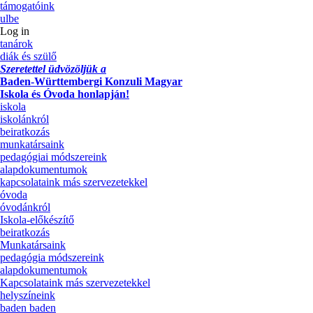
támogatóink
ulbe
Log in
tanárok
diák és szülő
Szeretettel üdvözöljük a
Baden-Württembergi Konzuli Magyar
Iskola és Óvoda honlapján!
iskola
iskolánkról
beiratkozás
munkatársaink
pedagógiai módszereink
alapdokumentumok
kapcsolataink más szervezetekkel
óvoda
óvodánkról
Iskola-előkészítő
beiratkozás
Munkatársaink
pedagógia módszereink
alapdokumentumok
Kapcsolataink más szervezetekkel
helyszíneink
baden baden