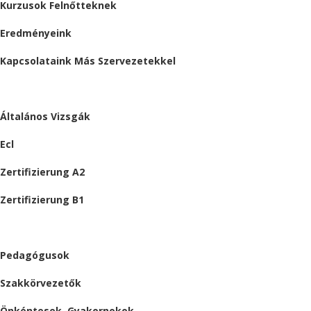
Kurzusok Felnőtteknek
Eredményeink
Kapcsolataink Más Szervezetekkel
VIZSGÁK
Általános Vizsgák
Ecl
Zertifizierung A2
Zertifizierung B1
ÁLLÁSAJÁNLATOK
Pedagógusok
Szakkörvezetők
Önkéntesek, Gyakornokok