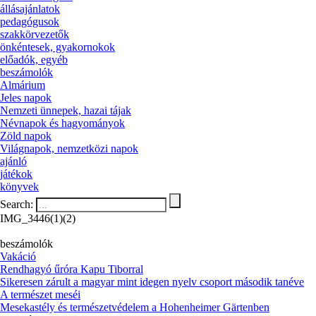
állásajánlatok
pedagógusok
szakkörvezetők
önkéntesek, gyakornokok
előadók, egyéb
beszámolók
Almárium
Jeles napok
Nemzeti ünnepek, hazai tájak
Névnapok és hagyományok
Zöld napok
Világnapok, nemzetközi napok
ajánló
játékok
könyvek
Search:
IMG_3446(1)(2)
beszámolók
Vakáció
Rendhagyó űróra Kapu Tiborral
Sikeresen zárult a magyar mint idegen nyelv csoport második tanéve
A természet meséi
Mesekastély és természetvédelem a Hohenheimer Gärtenben