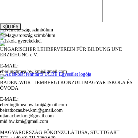
UNGARISCHER LEHRERVEREIN FÜR BILDUNG UND
ERZIEHUNG e.V.
E-MAIL:
eberlingtimea.bw.kmi@gmail.com
BADEN-WÜRTTEMBERGI KONZULI MAGYAR ISKOLA ÉS
ÓVODA
E-MAIL:
eberlingtimea.bw.kmi@gmail.com
beiratkozas.bw.kmi@gmail.com
ujtanar.bw.kmi@gmail.com
mid.bw.kmi@gmail.com
MAGYARORSZÁG FŐKONZULÁTUSA, STUTTGART
TEL.: +49 (0) 711 7269 630