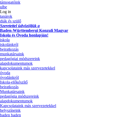
támogatóink
ulbe
Log in
tanárok
diák és szülő
Szeretettel üdvözöljük a
Baden-Württembergi Konzuli Magyar
Iskola és Óvoda honlapján!
iskola
iskolánkról
beiratkozás
munkatársaink
pedagógiai módszereink
alapdokumentumok
kapcsolataink más szervezetekkel
óvoda
óvodánkról
Iskola-előkészítő
beiratkozás
Munkatársaink
pedagógia módszereink
alapdokumentumok
Kapcsolataink más szervezetekkel
helyszíneink
baden baden