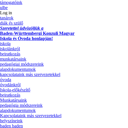
támogatóink
ulbe
Log in
tanárok
diák és szülő
Szeretettel üdvözöljük a
Baden-Württembergi Konzuli Magyar
Iskola és Óvoda honlapján!
iskola
iskolánkról
beiratkozás
munkatársaink
pedagógiai módszereink
alapdokumentumok
kapcsolataink más szervezetekkel
óvoda
óvodánkról
Iskola-előkészítő
beiratkozás
Munkatársaink
pedagógia módszereink
alapdokumentumok
Kapcsolataink más szervezetekkel
helyszíneink
baden baden