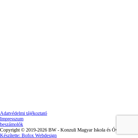
Adatvédelmi tájékoztató
Impresszum
beszámolók
Copyright © 2019-2026 BW - Konzuli Magyar Iskola és Óvoda. |
Készítette: Bofox Webdesign