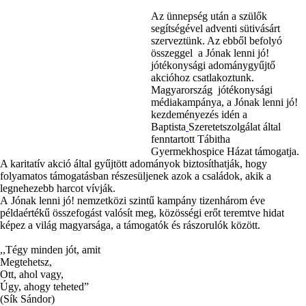
Az ünnepség után a szülők
segítségével adventi sütivásárt
szerveztünk. Az ebből befolyó
összeggel a Jónak lenni jó!
jótékonysági adománygyűjtő
akcióhoz csatlakoztunk.
Magyarország jótékonysági
médiakampánya, a Jónak lenni jó!
kezdeményezés idén a
Baptista
Szeretetszolgálat által
fenntartott Tábitha
Gyermekhospice Házat támogatja.
A karitatív akció által gyűjtött adományok biztosíthatják, hogy
folyamatos támogatásban részesüljenek azok a családok, akik a
legnehezebb harcot vívják.
A Jónak lenni jó! nemzetközi szintű kampány tizenhárom éve
példaértékű összefogást valósít meg, közösségi erőt teremtve hidat
képez a világ magyarsága, a támogatók és rászorulók között.
,,Tégy minden jót, amit
Megtehetsz,
Ott, ahol vagy,
Úgy, ahogy teheted”
(Sík Sándor)