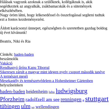
Hálásak vagyunk azoknak a szülőknek, kollégáknak is, akik
segédkeztek az angyalkák, zsákbamacskák és a sütemények
elkészítésében.
Nagy öröm látni, hogy lelkesedéssel és összefogással segíteni tudtuk
ezt a fontos kezdeményezést.
Áldott karácsonyi ünnepet, egészségben és szeretetben gazdag boldog
új évet kívánunk!
Beatrix, Niki és Ria
Címkék:
baden-baden
beszámolók
Vakáció
Rendhagyó űróra Kapu Tiborral
Sikeresen zárult a magyar mint idegen nyelv csoport második tanéve
A természet meséi
Mesekastély és természetvédelem a Hohenheimer Gärtenben
helyszíneinken
ludwigsburg
baden-baden
heidenheim
lubu
stuttgart
Pforzheim
radolfzell am see
renningen
st
ulm
tübingen
wellendingen
we