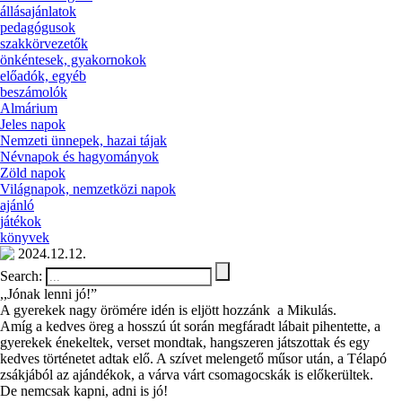
állásajánlatok
pedagógusok
szakkörvezetők
önkéntesek, gyakornokok
előadók, egyéb
beszámolók
Almárium
Jeles napok
Nemzeti ünnepek, hazai tájak
Névnapok és hagyományok
Zöld napok
Világnapok, nemzetközi napok
ajánló
játékok
könyvek
2024.12.12.
Search:
,,Jónak lenni jó!”
A gyerekek nagy örömére idén is eljött hozzánk a Mikulás.
Amíg a kedves öreg a hosszú út során megfáradt lábait pihentette, a
gyerekek énekeltek, verset mondtak, hangszeren játszottak és egy
kedves történetet adtak elő. A szívet melengető műsor után, a Télapó
zsákjából az ajándékok, a várva várt csomagocskák is előkerültek.
De nemcsak kapni, adni is jó!