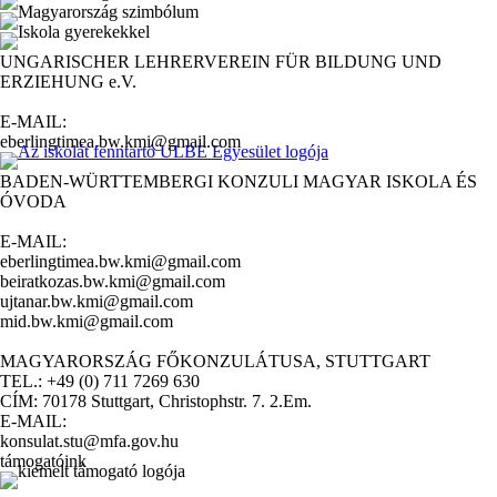
UNGARISCHER LEHRERVEREIN FÜR BILDUNG UND
ERZIEHUNG e.V.
E-MAIL:
eberlingtimea.bw.kmi@gmail.com
BADEN-WÜRTTEMBERGI KONZULI MAGYAR ISKOLA ÉS
ÓVODA
E-MAIL:
eberlingtimea.bw.kmi@gmail.com
beiratkozas.bw.kmi@gmail.com
ujtanar.bw.kmi@gmail.com
mid.bw.kmi@gmail.com
MAGYARORSZÁG FŐKONZULÁTUSA, STUTTGART
TEL.: +49 (0) 711 7269 630
CÍM: 70178 Stuttgart, Christophstr. 7. 2.Em.
E-MAIL:
konsulat.stu@mfa.gov.hu
támogatóink