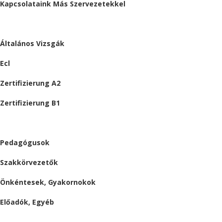
Kapcsolataink Más Szervezetekkel
VIZSGÁK
Általános Vizsgák
Ecl
Zertifizierung A2
Zertifizierung B1
ÁLLÁSAJÁNLATOK
Pedagógusok
Szakkörvezetők
Önkéntesek, Gyakornokok
Előadók, Egyéb
BESZÁMOLÓK