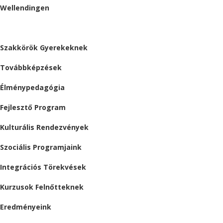
Wellendingen
ESEMÉNYEK
Szakkörök Gyerekeknek
Továbbképzések
Élménypedagógia
Fejlesztő Program
Kulturális Rendezvények
Szociális Programjaink
Integrációs Törekvések
Kurzusok Felnőtteknek
Eredményeink