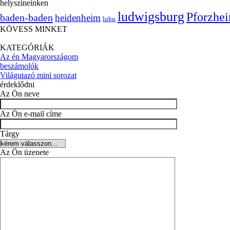
helyszíneinken
ludwigsburg
Pforzhe
baden-baden
heidenheim
lubu
KÖVESS MINKET
KATEGÓRIÁK
Az én Magyarországom
beszámolók
Világutazó mini sorozat
érdeklődni
Az Ön neve
Az Ön e-mail címe
Tárgy
Az Ön üzenete