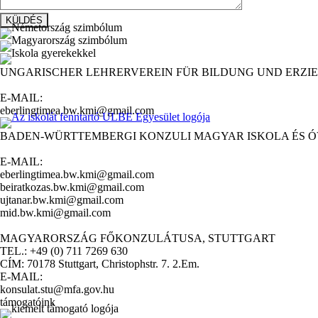
UNGARISCHER LEHRERVEREIN FÜR BILDUNG UND ERZIE
E-MAIL:
eberlingtimea.bw.kmi@gmail.com
BADEN-WÜRTTEMBERGI KONZULI MAGYAR ISKOLA ÉS 
E-MAIL:
eberlingtimea.bw.kmi@gmail.com
beiratkozas.bw.kmi@gmail.com
ujtanar.bw.kmi@gmail.com
mid.bw.kmi@gmail.com
MAGYARORSZÁG FŐKONZULÁTUSA, STUTTGART
TEL.: +49 (0) 711 7269 630
CÍM: 70178 Stuttgart, Christophstr. 7. 2.Em.
E-MAIL:
konsulat.stu@mfa.gov.hu
támogatóink