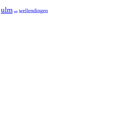
ulm
wellendingen
we