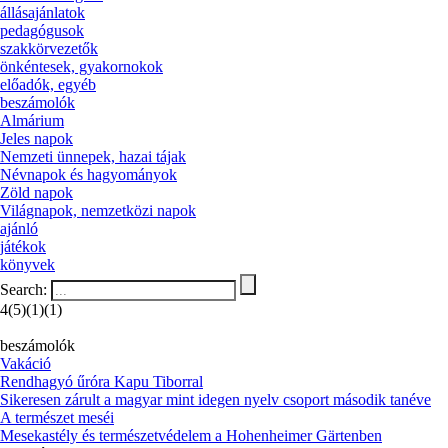
állásajánlatok
pedagógusok
szakkörvezetők
önkéntesek, gyakornokok
előadók, egyéb
beszámolók
Almárium
Jeles napok
Nemzeti ünnepek, hazai tájak
Névnapok és hagyományok
Zöld napok
Világnapok, nemzetközi napok
ajánló
játékok
könyvek
Search:
4(5)(1)(1)
beszámolók
Vakáció
Rendhagyó űróra Kapu Tiborral
Sikeresen zárult a magyar mint idegen nyelv csoport második tanéve
A természet meséi
Mesekastély és természetvédelem a Hohenheimer Gärtenben