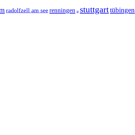
stuttgart
im
tübingen
radolfzell am see
renningen
st