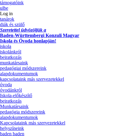
támogatóink
ulbe
Log in
tanárok
diák és szülő
Szeretettel üdvözöljük a
Baden-Württembergi Konzuli Magyar
Iskola és Óvoda honlapján!
iskola
iskolánkról
beiratkozás
munkatársaink
pedagógiai módszereink
alapdokumentumok
kapcsolataink más szervezetekkel
óvoda
óvodánkról
Iskola-előkészítő
beiratkozás
Munkatársaink
pedagógia módszereink
alapdokumentumok
Kapcsolataink más szervezetekkel
helyszíneink
baden baden