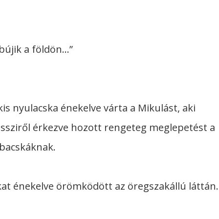
bújik a földön…”
s nyulacska énekelve várta a Mikulást, aki
ssziről érkezve hozott rengeteg meglepetést a
bbacskáknak.
at énekelve örömködött az öregszakállú láttán.