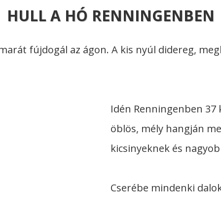
HULL A HÓ RENNINGENBEN
zmarát fújdogál az ágon. A kis nyúl didereg, meg
Idén Renningenben 37 ki
öblös, mély hangján me
kicsinyeknek és nagyo
Cserébe mindenki dalok