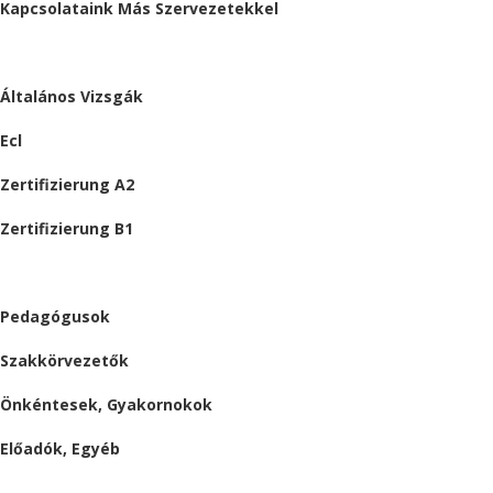
Kapcsolataink Más Szervezetekkel
VIZSGÁK
Általános Vizsgák
Ecl
Zertifizierung A2
Zertifizierung B1
ÁLLÁSAJÁNLATOK
Pedagógusok
Szakkörvezetők
Önkéntesek, Gyakornokok
Előadók, Egyéb
BESZÁMOLÓK