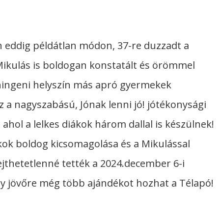
n eddig példátlan módon, 37-re duzzadt a
Mikulás is boldogan konstatált és örömmel
nningeni helyszín más apró gyermekek
 a nagyszabású, Jónak lenni jó! jótékonysági
hol a lelkes diákok három dallal is készülnek!
kok boldog kicsomagolása és a Mikulással
ejthetetlenné tették a 2024.december 6-i
gy jövőre még több ajándékot hozhat a Télapó!