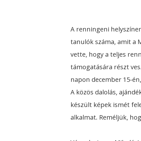
A renningeni helyszíne
tanulók száma, amit a 
vette, hogy a teljes re
támogatására részt vesz
napon december 15-én, a
A közös dalolás, ajándé
készült képek ismét fel
alkalmat. Reméljük, ho