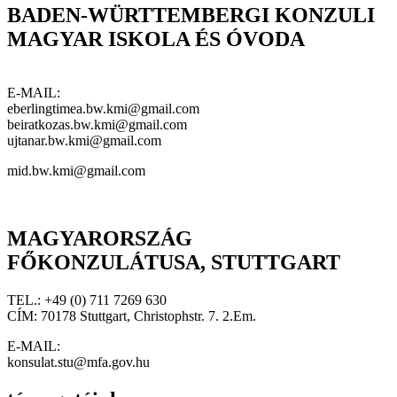
BADEN-WÜRTTEMBERGI KONZULI
MAGYAR ISKOLA ÉS ÓVODA
E-MAIL:
eberlingtimea.bw.kmi@gmail.com
beiratkozas.bw.kmi@gmail.com
ujtanar.bw.kmi@gmail.com
mid.bw.kmi@gmail.com
MAGYARORSZÁG
FŐKONZULÁTUSA, STUTTGART
TEL.: +49 (0) 711 7269 630
CÍM: 70178 Stuttgart, Christophstr. 7. 2.Em.
E-MAIL:
konsulat.stu@mfa.gov.hu