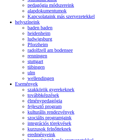
pedagógia módszereink
alapdokumentumok
Kapcsolataink más szervezetekkel
helyszíneink
baden baden
heidenheim
ludwigsburg
Pforzheim
radolfzell am bodensee
renningen
stuttgart
tübingen
ulm
wellendingen
Események
szakkörök gyerekeknek
továbbképzések
élménypedagógia
fejlesztő program
kulturális rendezvények
szociális programjaink
integrációs törekvések
kurzusok felnőtteknek
eredményeink