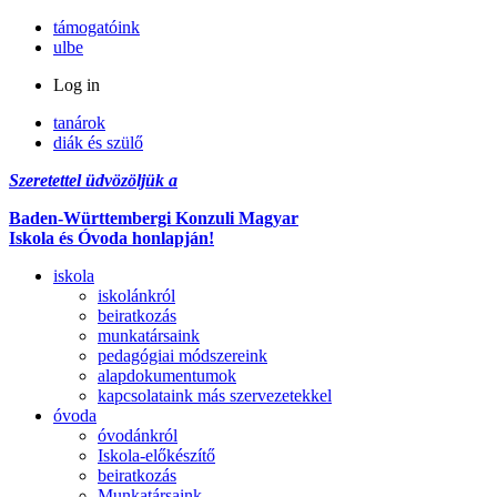
támogatóink
ulbe
Log in
tanárok
diák és szülő
Szeretettel üdvözöljük a
Baden-Württembergi Konzuli Magyar
Iskola és Óvoda honlapján!
iskola
iskolánkról
beiratkozás
munkatársaink
pedagógiai módszereink
alapdokumentumok
kapcsolataink más szervezetekkel
óvoda
óvodánkról
Iskola-előkészítő
beiratkozás
Munkatársaink