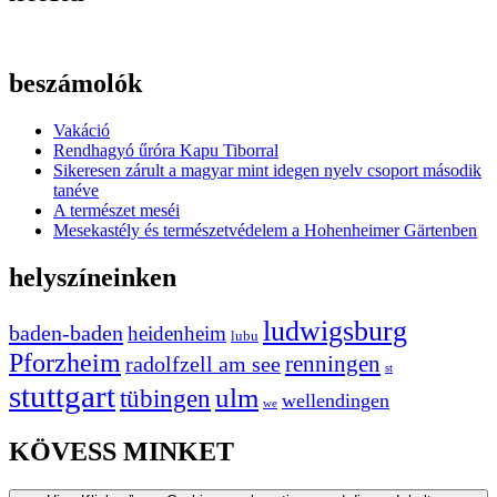
beszámolók
Vakáció
Rendhagyó űróra Kapu Tiborral
Sikeresen zárult a magyar mint idegen nyelv csoport második
tanéve
A természet meséi
Mesekastély és természetvédelem a Hohenheimer Gärtenben
helyszíneinken
ludwigsburg
baden-baden
heidenheim
lubu
Pforzheim
radolfzell am see
renningen
st
stuttgart
ulm
tübingen
wellendingen
we
KÖVESS MINKET