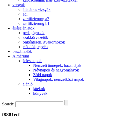
kapcsolataink más szervezetekkel
vizsgák
általános vizsgák
ecl
zertifizierung a2
zertifizierung b1
állásajánlatok
pedagógusok
szakkörvezetők
önkéntesek, gyakornokok
előadók, egyéb
beszámolók
Almárium
Jeles napok
Nemzeti ünnepek, hazai tájak
Névnapok és hagyományok
Zöld napok
Világnapok, nemzetközi napok
ajánló
játékok
könyvek
Search:
f8881ecf