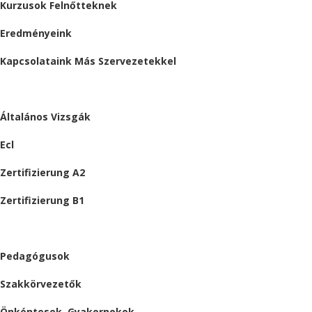
Kurzusok Felnőtteknek
Eredményeink
Kapcsolataink Más Szervezetekkel
VIZSGÁK
Általános Vizsgák
Ecl
Zertifizierung A2
Zertifizierung B1
ÁLLÁSAJÁNLATOK
Pedagógusok
Szakkörvezetők
Önkéntesek, Gyakornokok