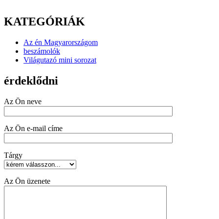
KATEGÓRIÁK
Az én Magyarországom
beszámolók
Világutazó mini sorozat
érdeklődni
Az Ön neve
Az Ön e-mail címe
Tárgy
Az Ön üzenete