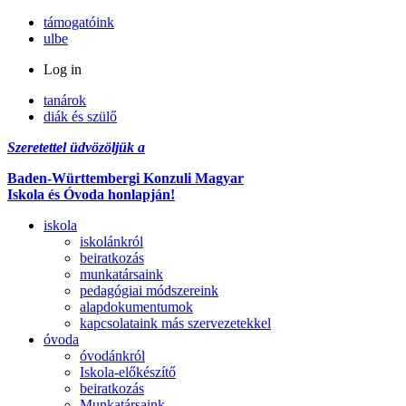
támogatóink
ulbe
Log in
tanárok
diák és szülő
Szeretettel üdvözöljük a
Baden-Württembergi Konzuli Magyar
Iskola és Óvoda honlapján!
iskola
iskolánkról
beiratkozás
munkatársaink
pedagógiai módszereink
alapdokumentumok
kapcsolataink más szervezetekkel
óvoda
óvodánkról
Iskola-előkészítő
beiratkozás
Munkatársaink