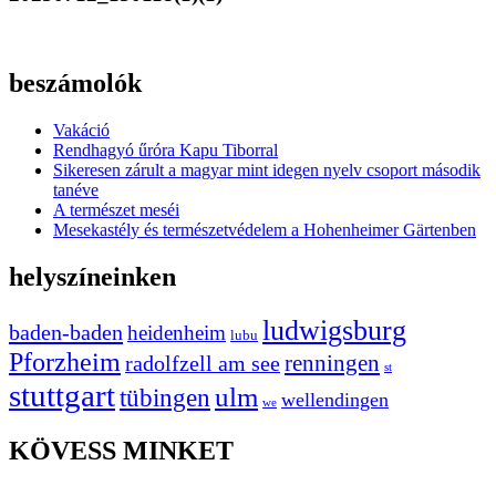
beszámolók
Vakáció
Rendhagyó űróra Kapu Tiborral
Sikeresen zárult a magyar mint idegen nyelv csoport második
tanéve
A természet meséi
Mesekastély és természetvédelem a Hohenheimer Gärtenben
helyszíneinken
ludwigsburg
baden-baden
heidenheim
lubu
Pforzheim
radolfzell am see
renningen
st
stuttgart
ulm
tübingen
wellendingen
we
KÖVESS MINKET