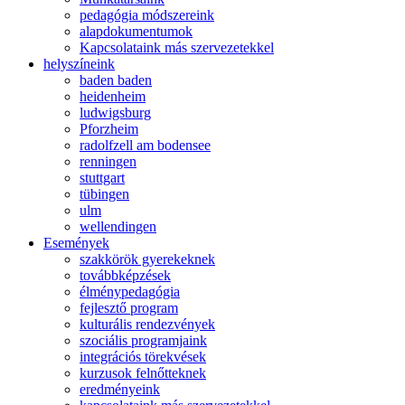
pedagógia módszereink
alapdokumentumok
Kapcsolataink más szervezetekkel
helyszíneink
baden baden
heidenheim
ludwigsburg
Pforzheim
radolfzell am bodensee
renningen
stuttgart
tübingen
ulm
wellendingen
Események
szakkörök gyerekeknek
továbbképzések
élménypedagógia
fejlesztő program
kulturális rendezvények
szociális programjaink
integrációs törekvések
kurzusok felnőtteknek
eredményeink