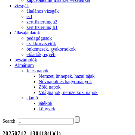
kapcsolataink más szervezetekkel
vizsgák
általános vizsgák
ecl
zertifizierung a2
zertifizierung b1
állásajánlatok
pedagógusok
szakkörvezetők
önkéntesek, gyakornokok
előadók, egyéb
beszámolók
Almárium
Jeles napok
Nemzeti ünnepek, hazai tájak
Névnapok és hagyományok
Zöld napok
Világnapok, nemzetközi napok
ajánló
játékok
könyvek
Search:
20250712_130118(1)(1)