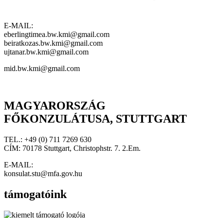
E-MAIL:
eberlingtimea.bw.kmi@gmail.com
beiratkozas.bw.kmi@gmail.com
ujtanar.bw.kmi@gmail.com
mid.bw.kmi@gmail.com
MAGYARORSZÁG
FŐKONZULÁTUSA, STUTTGART
TEL.: +49 (0) 711 7269 630
CÍM: 70178 Stuttgart, Christophstr. 7. 2.Em.
E-MAIL:
konsulat.stu@mfa.gov.hu
támogatóink