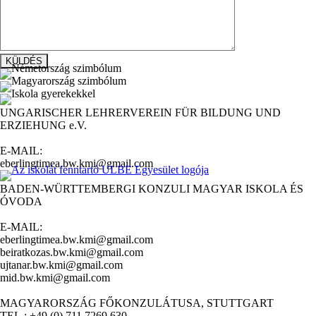
UNGARISCHER LEHRERVEREIN FÜR BILDUNG UND
ERZIEHUNG e.V.
E-MAIL:
eberlingtimea.bw.kmi@gmail.com
BADEN-WÜRTTEMBERGI KONZULI MAGYAR ISKOLA ÉS
ÓVODA
E-MAIL:
eberlingtimea.bw.kmi@gmail.com
beiratkozas.bw.kmi@gmail.com
ujtanar.bw.kmi@gmail.com
mid.bw.kmi@gmail.com
MAGYARORSZÁG FŐKONZULÁTUSA, STUTTGART
TEL.: +49 (0) 711 7269 630