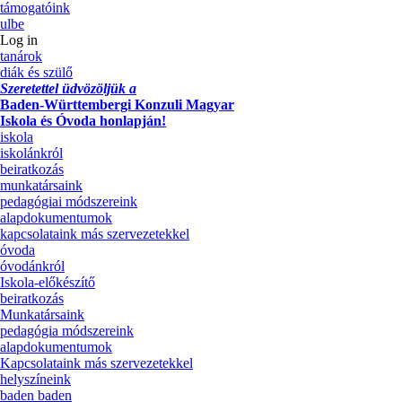
támogatóink
ulbe
Log in
tanárok
diák és szülő
Szeretettel üdvözöljük a
Baden-Württembergi Konzuli Magyar
Iskola és Óvoda honlapján!
iskola
iskolánkról
beiratkozás
munkatársaink
pedagógiai módszereink
alapdokumentumok
kapcsolataink más szervezetekkel
óvoda
óvodánkról
Iskola-előkészítő
beiratkozás
Munkatársaink
pedagógia módszereink
alapdokumentumok
Kapcsolataink más szervezetekkel
helyszíneink
baden baden