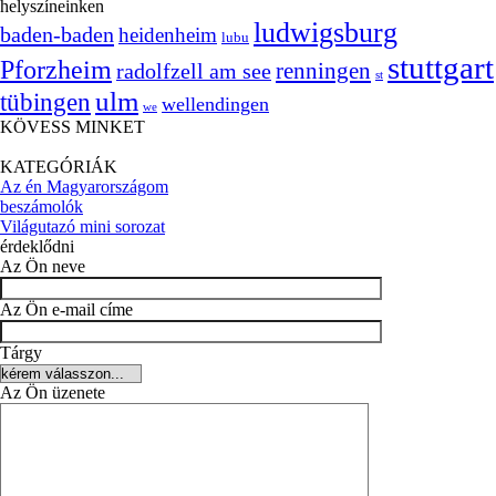
helyszíneinken
ludwigsburg
baden-baden
heidenheim
lubu
stuttgart
Pforzheim
radolfzell am see
renningen
st
ulm
tübingen
wellendingen
we
KÖVESS MINKET
KATEGÓRIÁK
Az én Magyarországom
beszámolók
Világutazó mini sorozat
érdeklődni
Az Ön neve
Az Ön e-mail címe
Tárgy
Az Ön üzenete