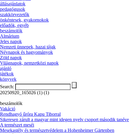
állásajánlatok
pedagógusok
szakkörvezetők
önkéntesek, gyakornokok
előadók, egyéb
beszámolók
Almárium
Jeles napok
Nemzeti ünnepek, hazai tájak
Névnapok és hagyományok
Zöld napok
Világnapok, nemzetközi napok
ajánló
játékok
könyvek
Search:
20250920_165026 (1) (1)
beszámolók
Vakáció
Rendhagyó űróra Kapu Tiborral
Sikeresen zárult a magyar mint idegen nyelv csoport második tanéve
A természet meséi
Mesekastély és természetvédelem a Hohenheimer Gärtenben