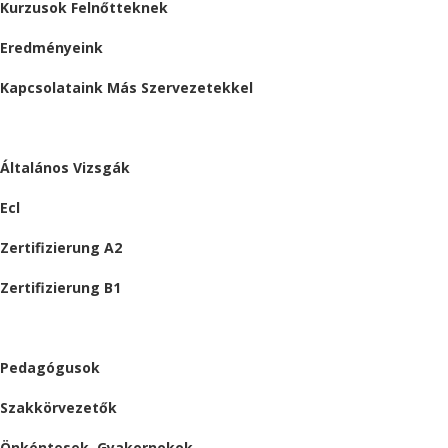
Kurzusok Felnőtteknek
Eredményeink
Kapcsolataink Más Szervezetekkel
VIZSGÁK
Általános Vizsgák
Ecl
Zertifizierung A2
Zertifizierung B1
ÁLLÁSAJÁNLATOK
Pedagógusok
Szakkörvezetők
Önkéntesek, Gyakornokok